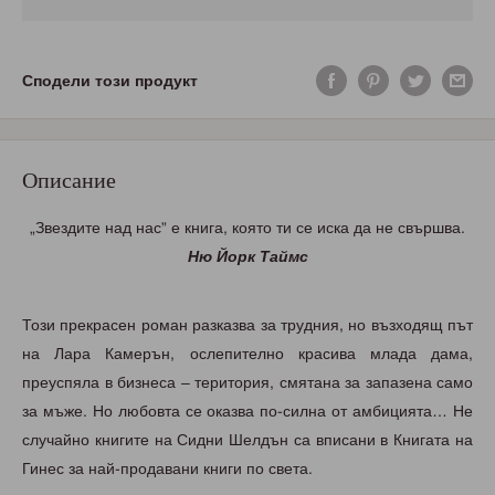
Сподели този продукт
Описание
„Звездите над нас” е книга, която ти се иска да не свършва.
Ню Йорк Таймс
Този прекрасен роман разказва за трудния, но възходящ път
на Лара Камерън, ослепително красива млада дама,
преуспяла в бизнеса – територия, смятана за запазена само
за мъже. Но любовта се оказва по-силна от амбицията… Не
случайно книгите на Сидни Шелдън са вписани в Книгата на
Гинес за най-продавани книги по света.