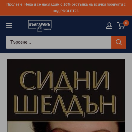
Към
Пролет е! Нека й се насладим с 10% отстъпка на всички продукти с
съдържанието
код PROLET26
0