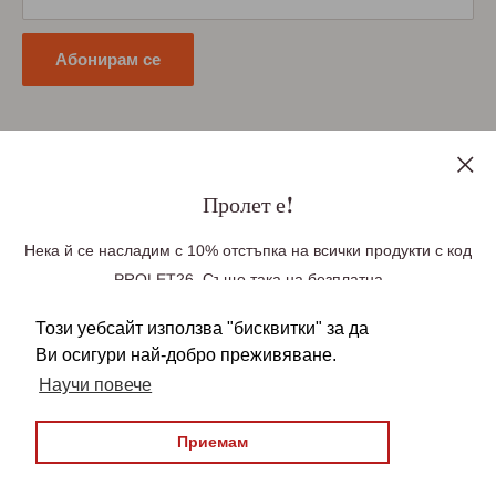
Политика за поверителност
Абонирам се
Последвайте ни
Пролет е!
Нека й се насладим с 10% отстъпка на всички продукти с код
PROLET26. Също така на безплатна
Ние приемаме плащания чрез
доставка до Великобритания при поръчка
Този уебсайт използва "бисквитки" за да
над £100, Германия при поръчка над £85(99
Ви осигури най-добро преживяване.
Euro), Европа при поръчка над £140 (163 Euro).
Научи повече
Безплатната доставка се прилага
автоматично във вашата количка. Над
Приемам
© 2026 БългаранЪ
22,950 българи зад граница вече ни се
Всички права запазени
довериха, бъди един от тях!