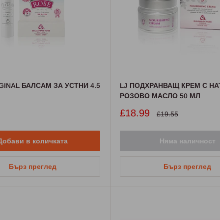
GINAL БАЛСАМ ЗА УСТНИ 4.5
LJ ПОДХРАНВАЩ КРЕМ С Н
РОЗОВО МАСЛО 50 МЛ
Промо
£18.99
Стандартна
£19.55
цена
цена
Добави в количката
Няма наличност
Бърз преглед
Бърз преглед