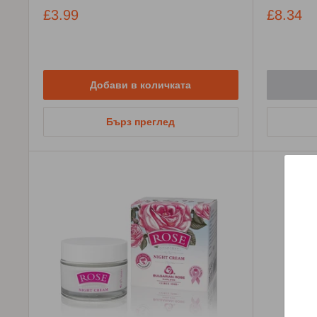
Промо
Промо
£3.99
£8.34
цена
цена
Добави в количката
Бърз преглед