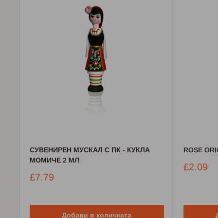
СУВЕНИРЕН МУСКАЛ С ПК - КУКЛА
ROSE ORI
МОМИЧЕ 2 МЛ
Промо
£2.09
цена
Промо
£7.79
цена
Добави в количката