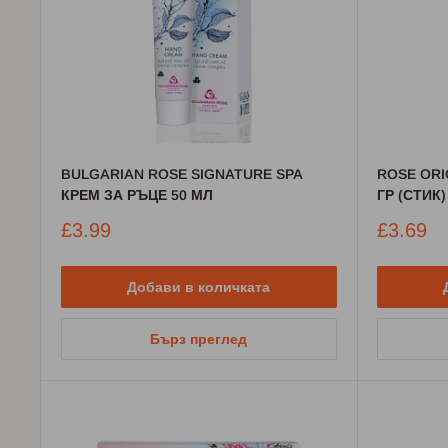
BULGARIAN ROSE SIGNATURE SPA
ROSE ORI
КРЕМ ЗА РЪЦЕ 50 МЛ
ГР (СТИК)
Промо
Промо
£3.99
£3.69
цена
цена
Добави в количката
Бърз преглед