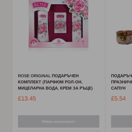
ROSE ORIGINAL ПОДАРЪЧЕН
ПОДАРЪЧ
КОМПЛЕКТ (ПАРФЮМ РОЛ-ОН,
ПРАЗНИЧ
МИЦЕЛАРНА ВОДА, КРЕМ ЗА РЪЦЕ)
САПУН
Промо
Промо
£13.45
£5.54
цена
цена
Няма наличност