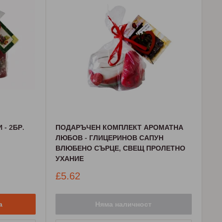
- 2БР.
ПОДАРЪЧЕН КОМПЛЕКТ АРОМАТНА
ЛЮБОВ - ГЛИЦЕРИНОВ САПУН
ВЛЮБЕНО СЪРЦЕ, СВЕЩ ПРОЛЕТНО
УХАНИЕ
Промо
£5.62
цена
а
Няма наличност