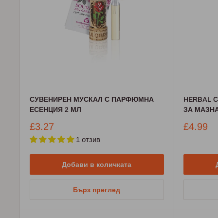
СУВЕНИРЕН МУСКАЛ С ПАРФЮМНА
HERBAL 
ЕСЕНЦИЯ 2 МЛ
ЗА МАЗНА
Промо
Промо
£3.27
£4.99
цена
цена
1 отзив
Добави в количката
Бърз преглед