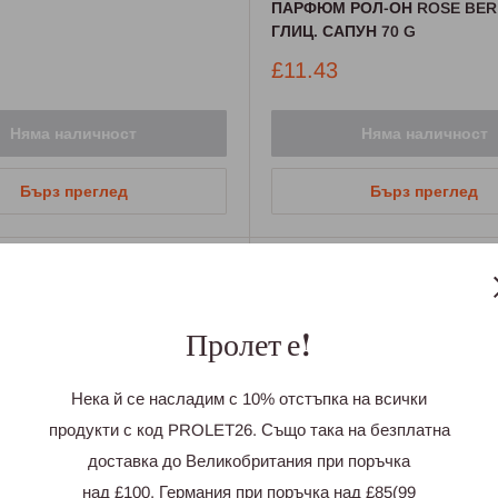
ПАРФЮМ РОЛ-ОН ROSE BER
ГЛИЦ. САПУН 70 G
Промо
£11.43
цена
Няма наличност
Няма наличност
Бърз преглед
Бърз преглед
Пролет е!
Нека й се насладим с 10% отстъпка на всички
продукти с код PROLET26. Също така на безплатна
доставка до Великобритания при поръчка
над £100, Германия при поръчка над £85(99