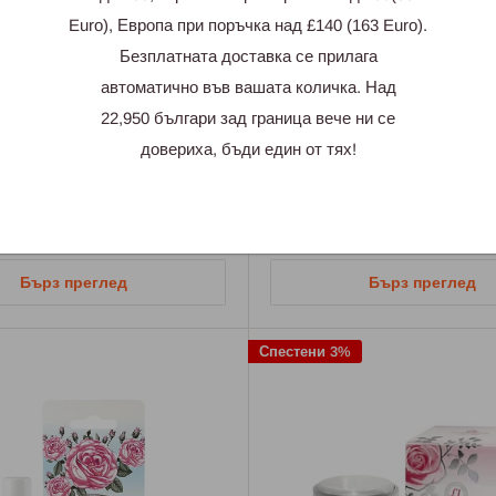
Euro), Европа при поръчка над £140 (163 Euro).
Безплатната доставка се прилага
автоматично във вашата количка. Над
GINAL Q10 КРЕМ ЗА ОКОЛО
ROSE BERRY NATURE СЕРУ
22,950 българи зад граница вече ни се
Л
ОЧИ 30 МЛ
довериха, бъди един от тях!
Промо
£10.97
цена
Добави в количката
Няма наличност
Бърз преглед
Бърз преглед
Спестени 3%