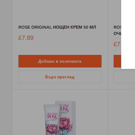
ROSE ORIGINAL НОЩЕН КРЕМ 50 МЛ
ROSE ORI
ОЧИ 15 М
Промо
£7.89
цена
Промо
£7.89
цена
Добави в количката
Бърз преглед