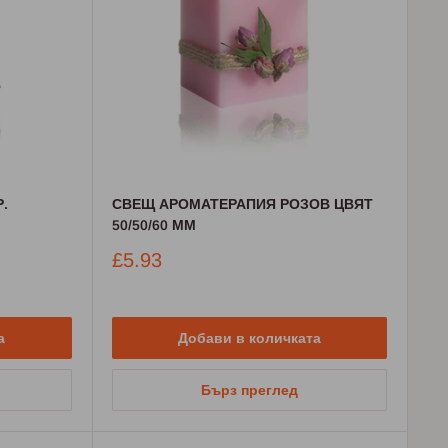
Р.
СВЕЩ АРОМАТЕРАПИЯ РОЗОВ ЦВЯТ
50/50/60 ММ
Промо
£5.93
цена
а
Добави в количката
Бърз преглед