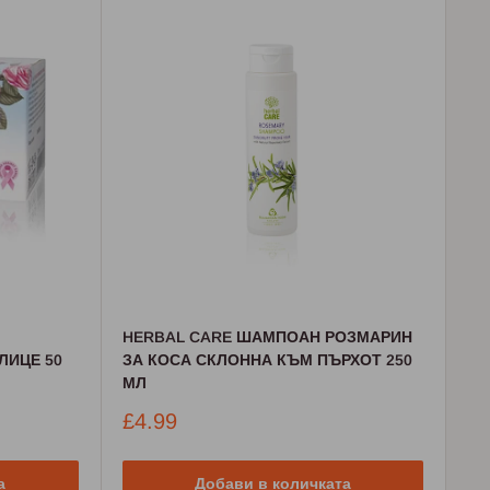
HERBAL CARE ШАМПОАН РОЗМАРИН
ЛИЦЕ 50
ЗА КОСА СКЛОННА КЪМ ПЪРХОТ 250
МЛ
Промо
£4.99
цена
а
Добави в количката