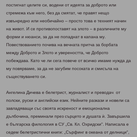
постигнат целите си, водени от идеята за доброто или
стремежа към него, без да смятат, че правят нещо
извънредно или необичайно – просто това е техният начин
на живот. И се противопоставят на злото – в различните му
форми и нюанси, за да не попаднат в капана му.
Повествованието почива на вечната притча за борбата
между Доброто и Злото и увереността, че Доброто
побеждава. Като че ли сега повече от всичко имаме нужда да
му повярваме, за да не загубим посоката и смисъла на
съществуването си.
Ангелина Дичева е белетрист, журналист и преводач от
полски, руски и английски език. Нейните разкази и новели са
завладяващи със своята искреност и емоционална
дълбочина, преминали през сърцето и душата ѝ. Завършила
е българска филология в СУ „Св. Кл. Охридски". Написала е
седем белетристични книги: „Сърфинг в океана от делници”,