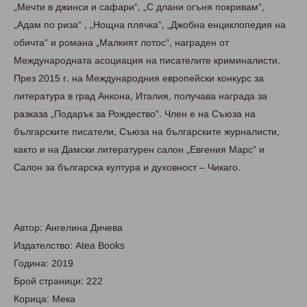
„Мечти в джинси и сафари”, „С длани огъня покривам”,
„Адам по риза” , „Нощна плячка”, „Джобна енциклопедия на
обичта” и романа „Малкият лотос”, награден от
Международната асоциация на писателите криминалисти.
През 2015 г. на Международния европейски конкурс за
литература в град Анкона, Италия, получава награда за
разказа „Подарък за Рождество”. Член е на Съюза на
българските писатели, Съюза на българските журналисти,
както и на Дамски литературен салон „Евгения Марс” и
Салон за българска култура и духовност – Чикаго.
Автор: Ангелина Дичева
Издателство: Atea Books
Година: 2019
Брой страници: 222
Корица: Мека