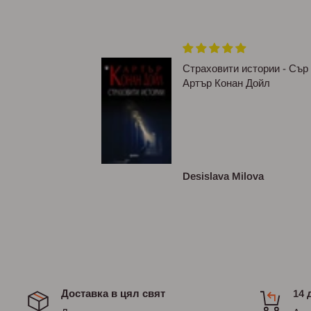
ям формат,
Страховити истории - Сър
Артър Конан Дойл
асива и
луксозна.По
съм виждала ❤❤
сизова
Desislava Milova
Доставка в цял свят
14 