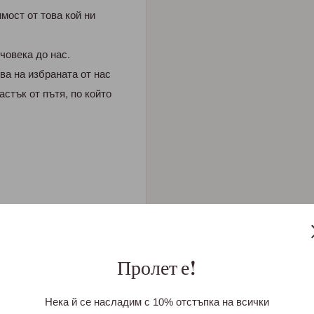
мост от това кой ни
човека до нас.
ва на избраната от нас
астък от пътя, по който
Пролет е!
Нека й се насладим с 10% отстъпка на всички