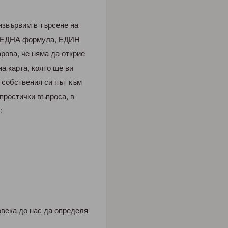
 извървим в търсене на
а ЕДНА формула, ЕДИН
рова, че няма да открие
а карта, която ще ви
 собствения си път към
 простички въпроса, в
:
овека до нас да определя