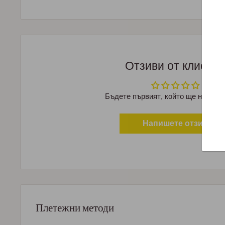
Отзиви от клиент
Бъдете първият, който ще напише
Напишете отзив
Плетежни методи