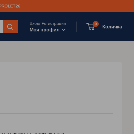
 PROLET26
Вход/ Регистрация
0
Количка
Моя профил
а на продукта, с включени такси