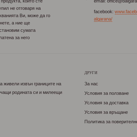
 продукта, който сте
email: office@balgar
упил не отговаря на
facebook:
www.faceb
кванията Ви, може да го
algarana/
нете, а ние ще
становим сумата
латена за него
ДРУГИ
са живели извън границите на
За нас
бичащи родината си и милеещи
Условия за ползване
Условия за доставка
Условия за връщане
Политика за поверителн