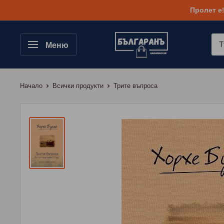
Към
Пролет е
съдържанието
Меню
Начало
Всички продукти
Трите въпроса