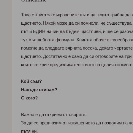
Това е книга за съкровените пътища, които трябва да
щастието. Някой може да си помисли, че съществув
път и ЕДИН начин да бъдем щастливи, и ще се разоча
тук вълшебната формула. Книгата обаче е своеобразн
помогне да следвате вярната посока, докато чертаете
щастието. Достатъчно е само да си отговорите на три
които се крие предизвикателството на целия ни живот
Кой съм?
Накъде отивам?
С кого?
Важно е да открием отговорите:
За да се предпазим от изкушението да позволим на ч
пътя ни.