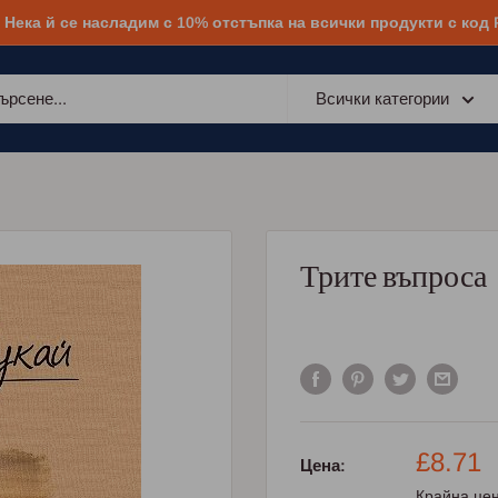
! Нека й се насладим с 10% отстъпка на всички продукти с код
Всички категории
Трите въпроса
Промо
£8.71
Цена:
цена
Крайна цен