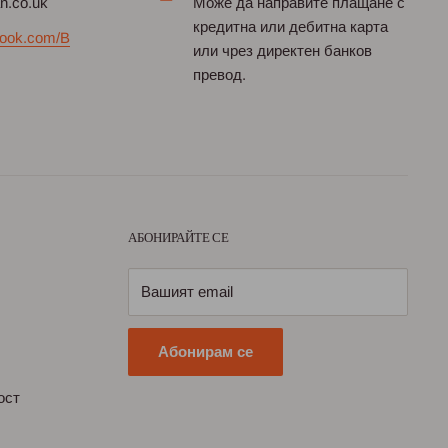
an.co.uk
Може да направите плащане с
кредитна или дебитна карта
ook.com/B
или чрез директен банков
превод.
АБОНИРАЙТЕ СЕ
Вашият email
Абонирам се
ост