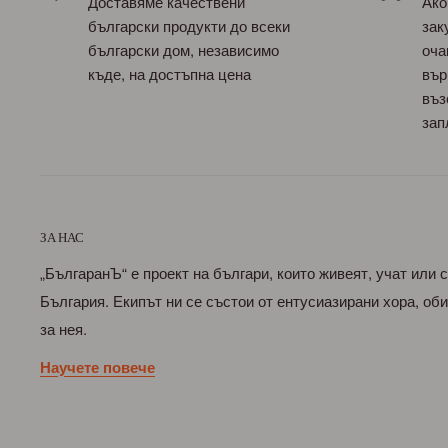
Доставяме качествени
Ако
български продукти до всеки
зак
български дом, независимо
оча
къде, на достъпна цена
вър
въз
зап
ЗА НАС
„БългаранЪ“ е проект на българи, които живеят, учат или 
България. Екипът ни се състои от ентусиазирани хора, о
за нея.
Научете повече