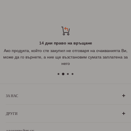
14 дни право на връщане
Ако продукта, който сте закупил не отговаря на очакванията Ви,
може да го върнете, а ние ще възстановим сумата заплатена за
него
ЗА НАС
„БългаранЪ“ е проект на българи, които живеят, учат или
ДРУГИ
са живели извън границите на България. Екипът ни се
състои от ентусиазирани хора, обичащи родината си и
За нас
милеещи за нея.