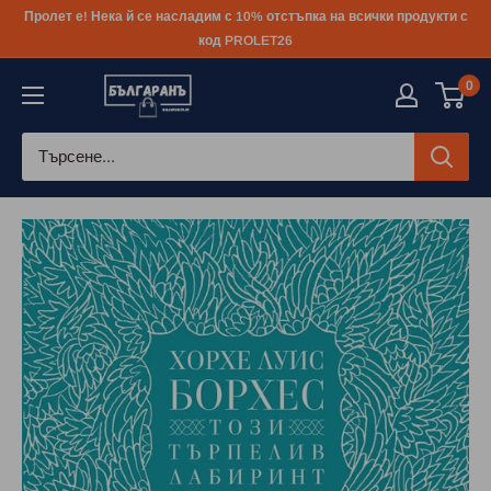
Към
Пролет е! Нека й се насладим с 10% отстъпка на всички продукти с
съдържанието
код PROLET26
0