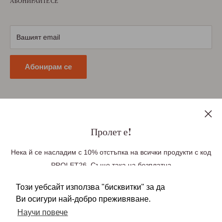
АБОНИРАЙТЕ СЕ
Условия за ползване
Научете повече
Условия за доставка
Условия за връщане
Вашият email
Политика за поверителност
Абонирам се
Последвайте ни
Пролет е!
Нека й се насладим с 10% отстъпка на всички продукти с код
PROLET26. Също така на безплатна
Ние приемаме плащания чрез
доставка до Великобритания при поръчка
Този уебсайт използва "бисквитки" за да
над £100, Германия при поръчка над £85(99
Ви осигури най-добро преживяване.
Euro), Европа при поръчка над £140 (163 Euro).
Научи повече
Безплатната доставка се прилага