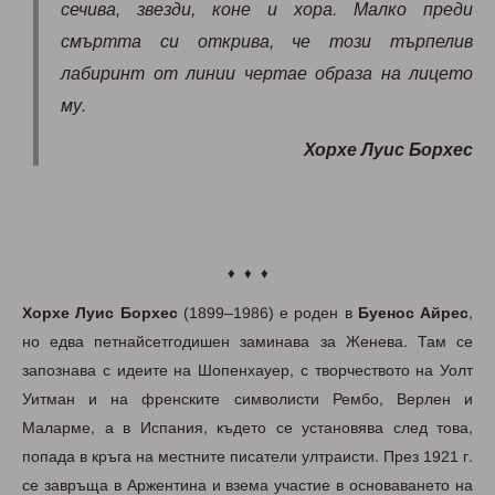
сечива, звезди, коне и хора. Малко преди
смъртта си открива, че този търпелив
лабиринт от линии чертае образа на лицето
му.
Хорхе Луис Борхес
♦ ♦ ♦
Xорхе Луис Борхес
(1899–1986) е роден в
Буенос Айрес
,
но едва петнайсетгодишен заминава за Женева. Там се
запознава с идеите на Шопенхауер, с творчеството на Уолт
Уитман и на френските символисти Рембо, Верлен и
Маларме, а в Испания, където се установява след това,
попада в кръга на местните писатели ултраисти. През 1921 г.
се завръща в Аржентина и взема участие в основаването на