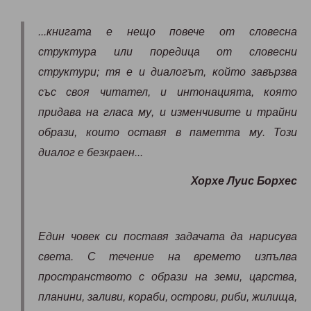
...книгата е нещо повече от словесна
структура или поредица от словесни
структури; тя е и диалогът, който завързва
със своя читател, и интонацията, която
придава на гласа му, и изменчивите и трайни
образи, които оставя в паметта му. Този
диалог е безкраен...
Хорхе Луис Борхес
Един човек си поставя задачата да нарисува
света. С течение на времето изпълва
пространството с образи на земи, царства,
планини, заливи, кораби, острови, риби, жилища,