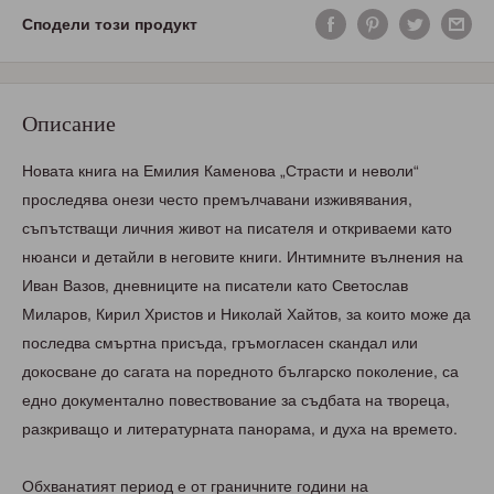
Сподели този продукт
Описание
Новата книга на Емилия Каменова „Страсти и неволи“
проследява онези често премълчавани изживявания,
съпътстващи личния живот на писателя и откриваеми като
нюанси и детайли в неговите книги. Интимните вълнения на
Иван Вазов, дневниците на писатели като Светослав
Миларов, Кирил Христов и Николай Хайтов, за които може да
последва смъртна присъда, гръмогласен скандал или
докосване до сагата на поредното българско поколение, са
едно документално повествование за съдбата на твореца,
разкриващо и литературната панорама, и духа на времето.
Обхванатият период е от граничните години на