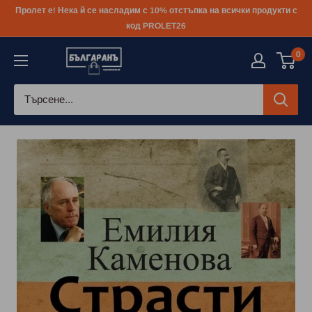
Към
Пролет е! Нека й се насладим с 10% отстъпка на всички продукти с
съдържанието
код PROLET26
0