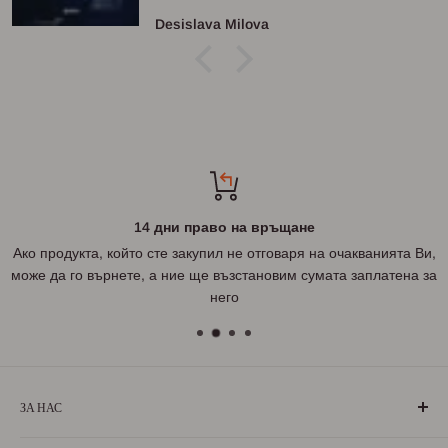
Desislava Milova
14 дни право на връщане
Ако продукта, който сте закупил не отговаря на очакванията Ви,
може да го върнете, а ние ще възстановим сумата заплатена за
него
ЗА НАС
„БългаранЪ“ е проект на българи, които живеят, учат или