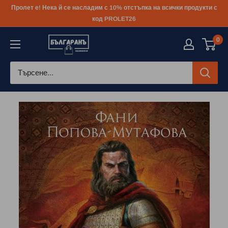
Към
Пролет е! Нека й се насладим с 10% отстъпка на всички продукти с
съдържанието
код PROLET26
0