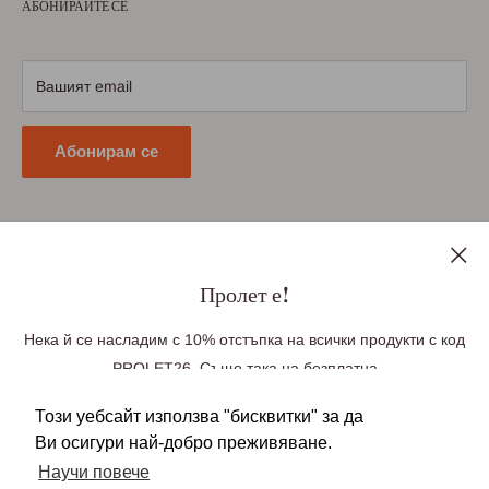
АБОНИРАЙТЕ СЕ
Условия за ползване
Научете повече
Условия за доставка
Условия за връщане
Вашият email
Политика за поверителност
Абонирам се
Последвайте ни
Пролет е!
Нека й се насладим с 10% отстъпка на всички продукти с код
PROLET26. Също така на безплатна
Ние приемаме плащания чрез
доставка до Великобритания при поръчка
Този уебсайт използва "бисквитки" за да
над £100, Германия при поръчка над £85(99
Ви осигури най-добро преживяване.
Euro), Европа при поръчка над £140 (163 Euro).
Научи повече
Безплатната доставка се прилага