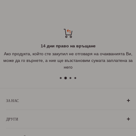
14 дни право на връщане
Ако продукта, който сте закупил не отговаря на очакванията Ви,
може да го върнете, а ние ще възстановим сумата заплатена за
него
ЗА НАС
„БългаранЪ“ е проект на българи, които живеят, учат или
ДРУГИ
са живели извън границите на България. Екипът ни се
състои от ентусиазирани хора, обичащи родината си и
За нас
милеещи за нея.