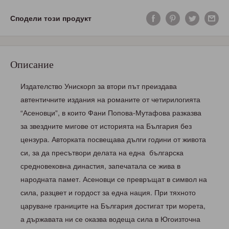
Сподели този продукт
Описание
Издателство Унискорп за втори път преиздава
автентичните издания на романите от четирилогията
“Асеновци”, в които Фани Попова-Мутафова разказва
за звездните мигове от историята на България без
цензура. Авторката посвещава дълги години от живота
си, за да пресътвори делата на една българска
средновековна династия, запечатала се жива в
народната памет. Асеновци се превръщат в символ на
сила, разцвет и гордост за една нация. При тяхното
царуване границите на България достигат три морета,
а държавата ни се оказва водеща сила в Югоизточна