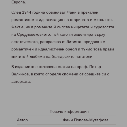
Европа.
След 1944 година обвиняват Фани в прекален
романтизъм и идеализация на старината и миналото.
Факт е, че в романите й липсва нищетата и суровостта
на Средновековието, тъй като тя акцентира върху
естетическото, разкрасява събитията, придава им
романтичен и идеалистичен ореол и тъкмо това прави
книгите й любими на българските читатели.
В изданието е включена статия на проф. Петър
Величков, в която споделя спомени от срещите си с
авторката.
Повече информация
Автор
Фани Попова-Мутафова