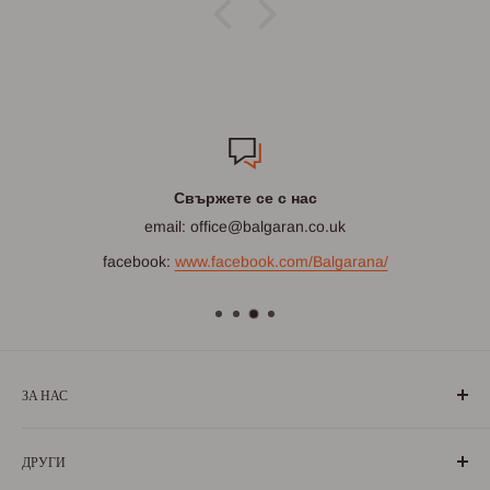
Свържете се с нас
email: office@balgaran.co.uk
facebook:
www.facebook.com/Balgarana/
ЗА НАС
„БългаранЪ“ е проект на българи, които живеят, учат или
ДРУГИ
са живели извън границите на България. Екипът ни се