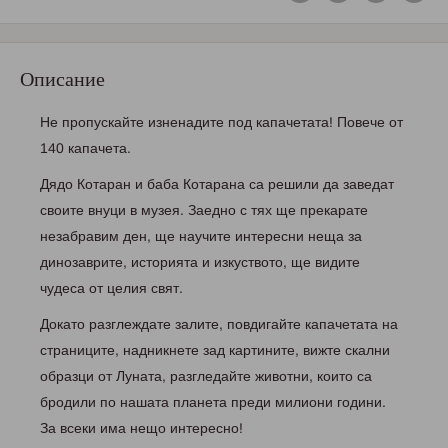
Описание
Не пропускайте изненадите под капачетата! Повече от
140 капачета.
Дядо Котаран и баба Котарана са решили да заведат
своите внуци в музея. Заедно с тях ще прекарате
незабравим ден, ще научите интересни неща за
динозаврите, историята и изкуството, ще видите
чудеса от целия свят.
Докато разглеждате залите, повдигайте капачетата на
страниците, надникнете зад картините, вижте скални
образци от Луната, разгледайте животни, които са
бродили по нашата планета преди милиони години.
За всеки има нещо интересно!