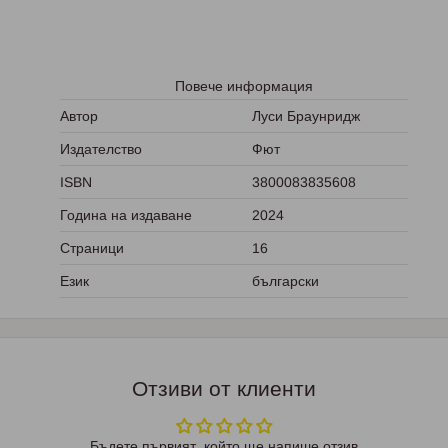
Повече информация
Автор
Луси Браунридж
Издателство
Фют
ISBN
3800083835608
Година на издаване
2024
Страници
16
Език
български
Отзиви от клиенти
Бъдете първият, който ще напише отзив