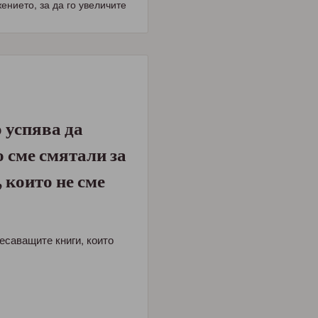
нието, за да го увеличите
 успява да
о сме смятали за
 които не сме
есаващите книги, които