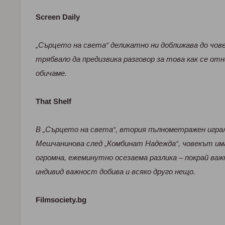
Screen Daily
„Сърцето на света“ деликатно ни доближава до чов
трябвало да предизвика разговор за това как се отн
обичаме.
That Shelf
В „Сърцето на света“, втория пълнометражен игра
Мешчанинова след „Комбинат Надежда“, човекът има
огромна, ежеминутно осезаема разлика – покрай ва
индивид важност добива и всяко друго нещо.
Filmsociety.bg