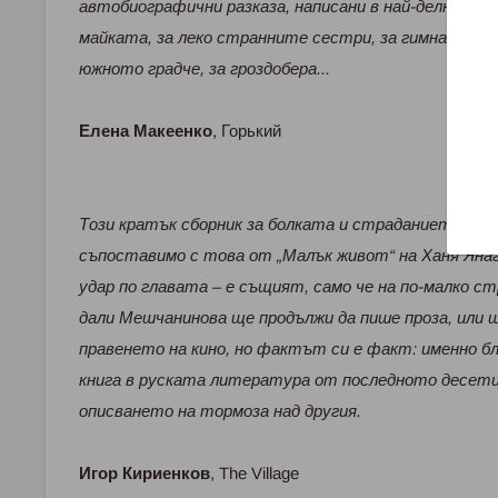
автобиографични разказа, написани в най-делничен 
майката, за леко странните сестри, за гимназията,
южното градче, за гроздобера...
Елена Макеенко
, Горький
Този кратък сборник за болката и страданието ост
съпоставимо с това от „Малък живот“ на Ханя Яна
удар по главата – е същият, само че на по-малко ст
дали Мешчанинова ще продължи да пише проза, или 
правенето на кино, но фактът си е факт: именно б
книга в руската литература от последното десетил
описването на тормоза над другия.
Игор Кириенков
, The Village