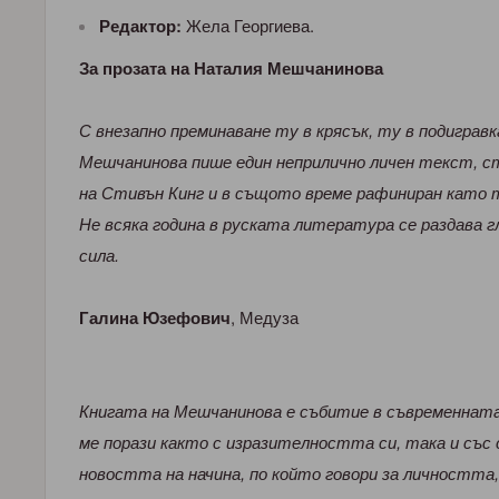
Редактор:
Жела Георгиева.
За прозата на Наталия Мешчанинова
С внезапно преминаване ту в крясък, ту в подиграв
Мешчанинова пише един неприлично личен текст, 
на Стивън Кинг и в същото време рафиниран като т
Не всяка година в руската литература се раздава г
сила.
Галина Юзефович
, Медуза
Книгата на Мешчанинова е събитие в съвременната
ме порази както с изразителността си, така и със
новостта на начина, по който говори за личността,