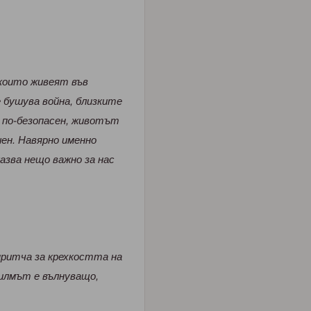
 които живеят във
 бушува война, близките
а по-безопасен, животът
шен. Навярно именно
азва нещо важно за нас
притча за крехкостта на
Филмът е вълнуващо,