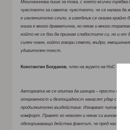
Мешчанинова пише за това, с което всички трябва д
чувството за самота; чувството, че се налага да ж
е изключително скъпо, а изведнъж се оказва крайно да
книга е много драматична, но някак и много терапев
който не се бои да признае слабостите си, но и от 
силен човек, който говори семпло, мъдро, емоционал
удивителен текст.
Константин Богданов
, член на журито на НоС (Нова
Авторката не се опитва да шокира – просто не се б
откровеност и безпощадност нанасят удар с неочак
продължително въздействие. Изкарват читателя о
комфорт. Правят го неволен и някак си виновен наб
обезоръжаващо действа фактът, че пред нас са ед