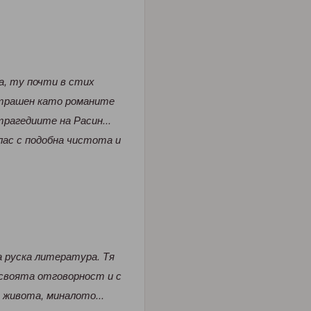
ка, ту почти в стих
страшен като романите
рагедиите на Расин...
лас с подобна чистота и
 руска литература. Тя
 своята отговорност и с
 живота, миналото...