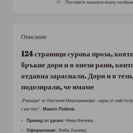
Поставете мишката върху изображе
Описание
124 страници сурова проза, която
бръкне дори и в онези рани, коит
отдавна зараснали. Дори и в тези,
подозирали, че имаме
„Разкази“ от Наталия Мешчанинова - eдна от най потр
съм чел.“,
Манол Пейков
Превод от руски:
Нева Мичева;
Оформление:
Люба Халева;