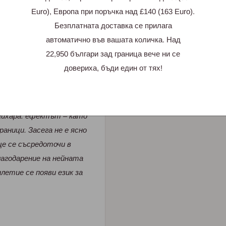
дух – за любовта към
Euro), Европа при поръчка над £140 (163 Euro).
 за скучния живот в
Безплатната доставка се прилага
автоматично във вашата количка. Над
22,950 българи зад граница вече ни се
довериха, бъди един от тях!
авя впечатление,
гихара: ефектът – като
раници. Засега не е ясно
ще се съсредоточи в
лагодарение на нейната
етие се появи език за