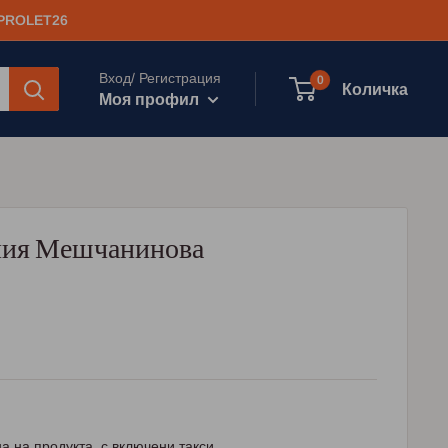
 PROLET26
Вход/ Регистрация
0
Количка
Моя профил
алия Мешчанинова
а на продукта, с включени такси