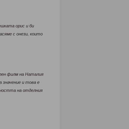
ешката орис и би
асяме с онези, които
лен филм на Наталия
 значение и това е
жността на отделния