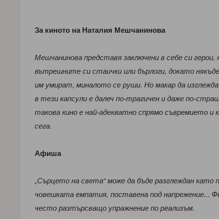
За киното на Наталия Мешчанинова
Мешчанинова представя заключени в себе си герои,
вътрешните си стаички или бърлоги, докато някъде
им умират, миналото се руши. Но макар да изглежд
в тези капсули е далеч по-трагичен и даже по-стра
такова кино е най-адекватно спрямо съвремието и к
сега.
Афиша
„Сърцето на света“ може да бъде разглеждан като 
човешката емпатия, поставена под напрежение... 
често разтърсващо упражнение по реализъм.