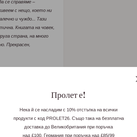
а се справяме –
ивеем с нещо, което ни
лечно и чуждо... Тази
тична. Книгата на човек,
друга страна, на много
но. Прекрасен,
 словесност)
Пролет е!
ои да говори. Но нейната
вана сила и
Нека й се насладим с 10% отстъпка на всички
т зоната му на
продукти с код PROLET26. Също така на безплатна
людател. А още по-
доставка до Великобритания при поръчка
ва шест кратки
над £100, Германия при поръчка над £85(99