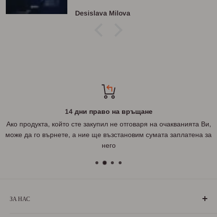
Desislava Milova
14 дни право на връщане
Ако продукта, който сте закупил не отговаря на очакванията Ви,
може да го върнете, а ние ще възстановим сумата заплатена за
него
ЗА НАС
„БългаранЪ“ е проект на българи, които живеят, учат или