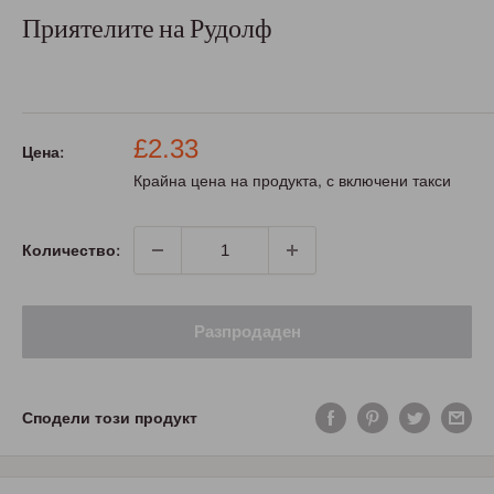
Приятелите на Рудолф
Промо
£2.33
Цена:
цена
Крайна цена на продукта, с включени такси
Количество:
Разпродаден
Сподели този продукт