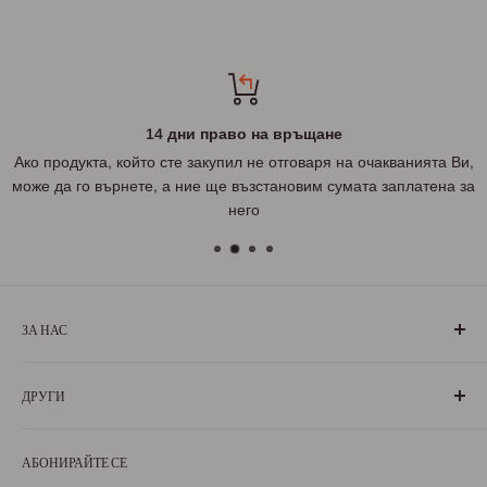
14 дни право на връщане
Ако продукта, който сте закупил не отговаря на очакванията Ви,
може да го върнете, а ние ще възстановим сумата заплатена за
него
ЗА НАС
„БългаранЪ“ е проект на българи, които живеят, учат или
ДРУГИ
са живели извън границите на България. Екипът ни се
състои от ентусиазирани хора, обичащи родината си и
За нас
милеещи за нея.
АБОНИРАЙТЕ СЕ
Условия за ползване