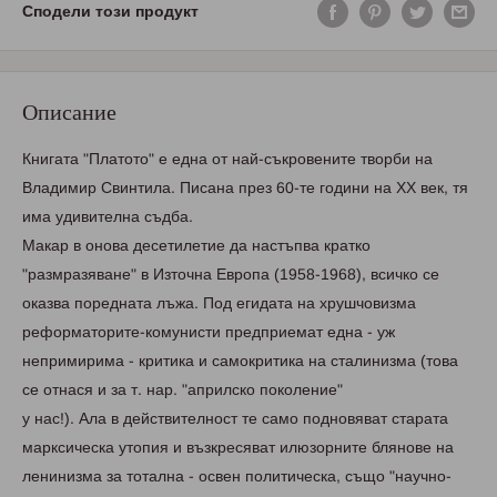
Сподели този продукт
Описание
Книгата "Платото" е една от най-съкровените творби на
Владимир Свинтила. Писана през 60-те години на ХХ век, тя
има удивителна съдба.
Макар в онова десетилетие да настъпва кратко
"размразяване" в Източна Европа (1958-1968), всичко се
оказва поредната лъжа. Под егидата на хрушчовизма
реформаторите-комунисти предприемат една - уж
непримирима - критика и самокритика на сталинизма (това
се отнася и за т. нар. "априлско поколение"
у нас!). Ала в действителност те само подновяват старата
марксическа утопия и възкресяват илюзорните блянове на
ленинизма за тотална - освен политическа, също "научно-