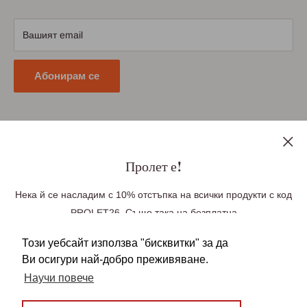
Научете повече
Условия за доставка
Условия за връщане
Вашият email
Политика за поверителност
Абонирам се
Последвайте ни
Пролет е!
Нека й се насладим с 10% отстъпка на всички продукти с код
PROLET26. Също така на безплатна
Ние приемаме плащания чрез
доставка до Великобритания при поръчка
Този уебсайт използва "бисквитки" за да
над £100, Германия при поръчка над £85(99
Ви осигури най-добро преживяване.
Euro), Европа при поръчка над £140 (163 Euro).
Научи повече
Безплатната доставка се прилага
автоматично във вашата количка. Над