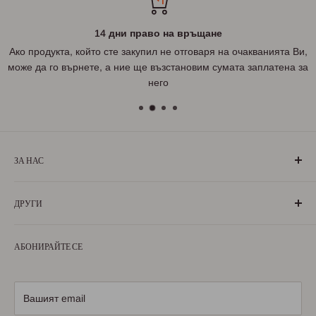
14 дни право на връщане
Ако продукта, който сте закупил не отговаря на очакванията Ви,
може да го върнете, а ние ще възстановим сумата заплатена за
него
ЗА НАС
„БългаранЪ“ е проект на българи, които живеят, учат или
ДРУГИ
са живели извън границите на България. Екипът ни се
състои от ентусиазирани хора, обичащи родината си и
За нас
милеещи за нея.
АБОНИРАЙТЕ СЕ
Условия за ползване
Научете повече
Условия за доставка
Условия за връщане
Вашият email
Политика за поверителност