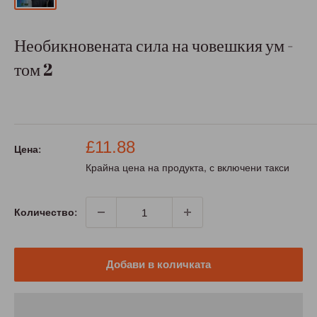
Необикновената сила на човешкия ум -
том 2
Промо
£11.88
Цена:
цена
Крайна цена на продукта, с включени такси
Количество:
Добави в количката