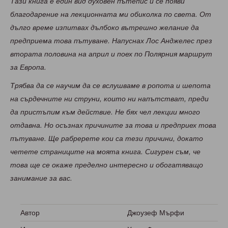
Тази книга е един вид духовен пътепис и се появи
благодарение на лекционната ми обиколка по света. От
дълго време изпитвах дълбоко вътрешно желание да
предприема това пътуване. Напуснах Лос Анджелес през
втората половина на април и поех по Полярния маршрут
за Европа.
Трябва да се научим да се вслушваме в ропота и шепота
на сърдечните ни струни, които ни напътстват, преди
да пристъпим към действие. Не бях чел лекции много
отдавна. Но осъзнах причините за това и предприех това
пътуване. Ще рабререте кои са тези причини, докато
четете страниците на моята книга. Сигурен съм, че
това ще се окаже пределно интересно и обогатяващо
занимание за вас.
Автор
Джоузеф Мърфи