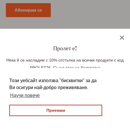
Абонирам се
Последвайте ни
Пролет е!
Нека й се насладим с 10% отстъпка на всички продукти с код
PROLET26. Също така на безплатна
Ние приемаме плащания чрез
доставка до Великобритания при поръчка
Този уебсайт използва "бисквитки" за да
над £100, Германия при поръчка над £85(99
Ви осигури най-добро преживяване.
Euro), Европа при поръчка над £140 (163 Euro).
Научи повече
Безплатната доставка се прилага
автоматично във вашата количка. Над
Приемам
© 2026 БългаранЪ
22,950 българи зад граница вече ни се
Всички права запазени
довериха, бъди един от тях!