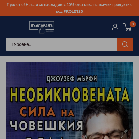
Към
Пролет е! Нека й се насладим с 10% отстъпка на всички продукти с
съдържанието
код PROLET26
0