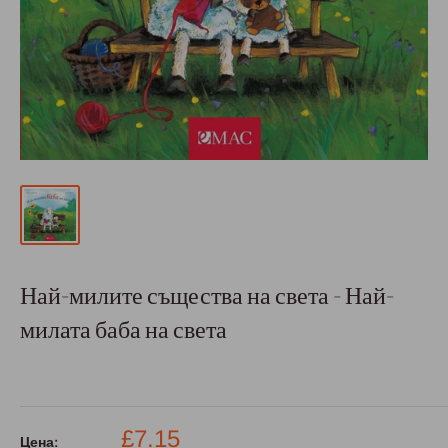
Най-милите същества на света - Най-
милата баба на света
Промо
£7.15
Цена: