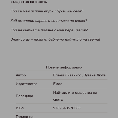
същества на света.
Кой за мен изпича вкусни буквички сега?
Кой имането изравя и се плъзга по снега?
Кой на китната поляна с мен бере цветя?
Знам си аз – това е: бабчето най-мило на света!
Повече информация
Автор
Елени Ливаниос, Зузане Люте
Издателство
Емас
Най-милите същества на
Поредица
света
ISBN
9789543576388
Година на