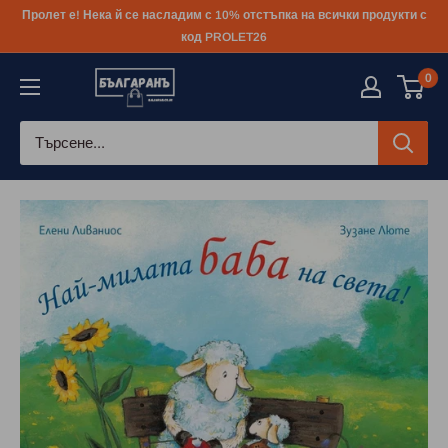
Към
Пролет е! Нека й се насладим с 10% отстъпка на всички продукти с
съдържанието
код PROLET26
0