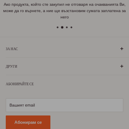
Ако продукта, който сте закупил не отговаря на очакванията Ви,
може да го върнете, а ние ще възстановим сумата заплатена за
него
ЗА НАС
„БългаранЪ“ е проект на българи, които живеят, учат или
ДРУГИ
са живели извън границите на България. Екипът ни се
състои от ентусиазирани хора, обичащи родината си и
За нас
милеещи за нея.
АБОНИРАЙТЕ СЕ
Условия за ползване
Научете повече
Условия за доставка
Условия за връщане
Вашият email
Политика за поверителност
Абонирам се