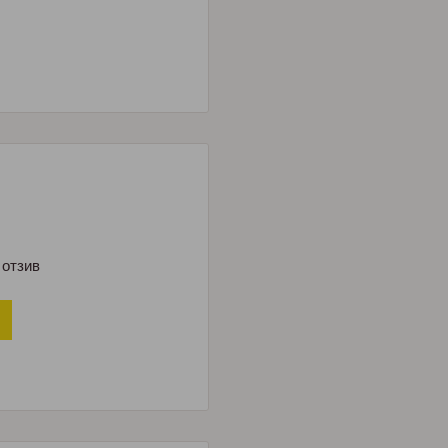
и
 отзив