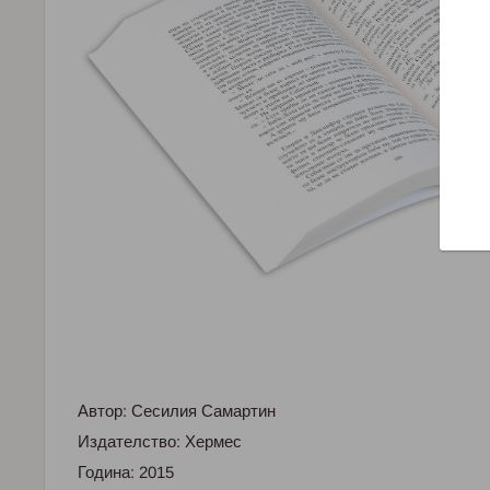
Автор: Сесилия Самартин
Издателство: Хермес
Година: 2015