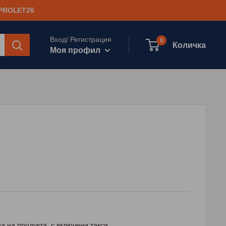
 PROLET26
Вход/ Регистрация
0
Количка
Моя профил
а на продукта, с включени такси