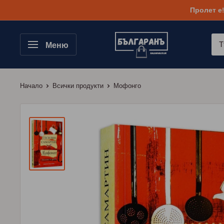
Към
Пролет е
съдържанието
Меню
Начало
Всички продукти
Мофонго