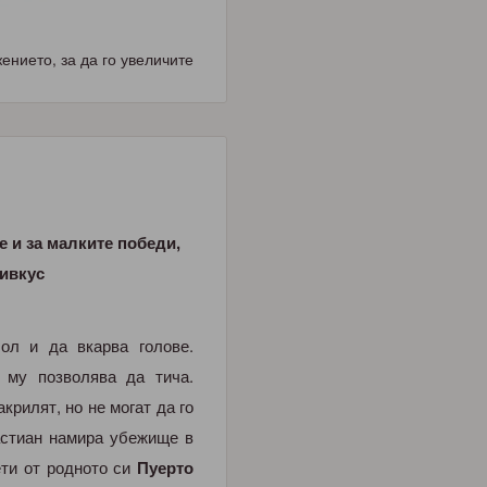
нието, за да го увеличите
е и за малките победи,
ривкус
ол и да вкарва голове.
 му позволява да тича.
акрилят, но не могат да го
астиан намира убежище в
ети от родното си
Пуерто