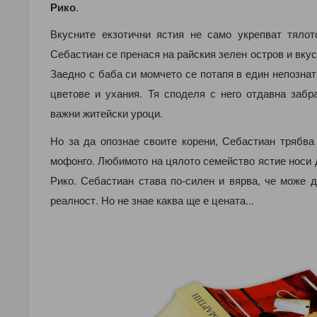
Рико
.
Вкусните екзотични ястия не само укрепват тялот
Себастиан се пренася на райския зелен остров и вкус
Заедно с баба си момчето се потапя в един непознат
цветове и ухания. Тя споделя с него отдавна забр
важни житейски уроци.
Но за да опознае своите корени, Себастиан трябва
мофонго. Любимото на цялото семейство ястие носи 
Рико. Себастиан става по-силен и вярва, че може 
реалност. Но не знае каква ще е цената...