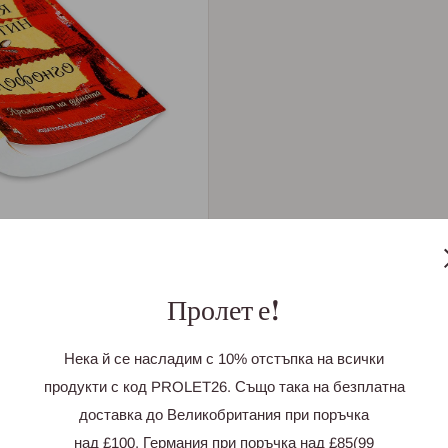
Пролет е!
Нека й се насладим с 10% отстъпка на всички
продукти с код PROLET26. Също така на безплатна
доставка до Великобритания при поръчка
над £100, Германия при поръчка над £85(99