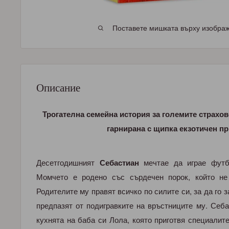
Поставете мишката върху изображе
Описание
Трогателна семейна история за големите страхов
гарнирана с щипка екзотичен п
Десетгодишният
Себастиан
мечтае да играе футб
Момчето е родено със сърдечен порок, който не
Родителите му правят всичко по силите си, за да го з
предпазят от подигравките на връстниците му. Себ
кухнята на баба си Лола, която приготвя специалит