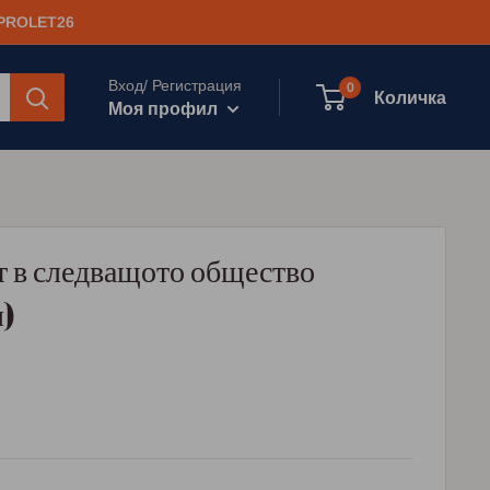
 PROLET26
Вход/ Регистрация
0
Количка
Моя профил
 в следващото общество
и)