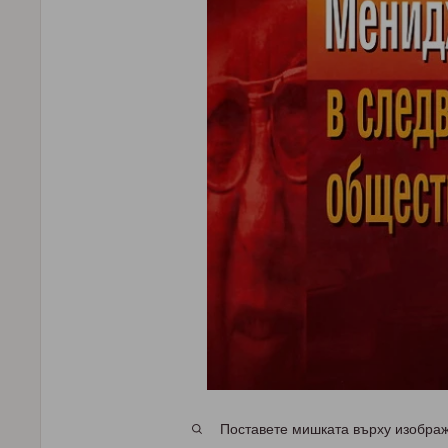
Поставете мишката върху изображе