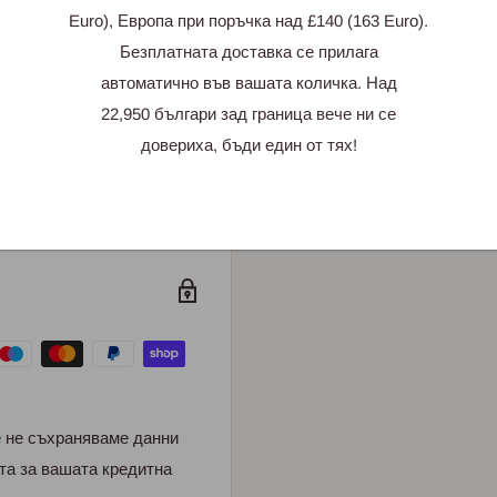
Euro), Европа при поръчка над £140 (163 Euro).
 отзив
Безплатната доставка се прилага
автоматично във вашата количка. Над
22,950 българи зад граница вече ни се
довериха, бъди един от тях!
е не съхраняваме данни
та за вашата кредитна