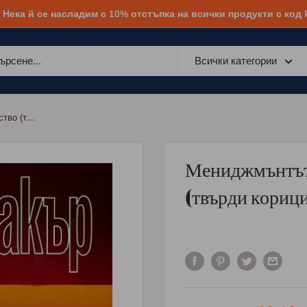
! Нека й се насладим с 10% отстъпка на всички продукти с код
Всички категории
во (т...
Мениджмънтът
(твърди кориц