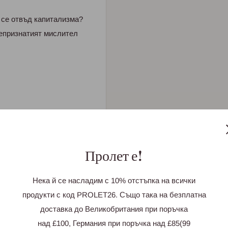
 се отвъд капитализма?
сепризнатият мислител
Пролет е!
Нека й се насладим с 10% отстъпка на всички
продукти с код PROLET26. Също така на безплатна
доставка до Великобритания при поръчка
и
над £100, Германия при поръчка над £85(99