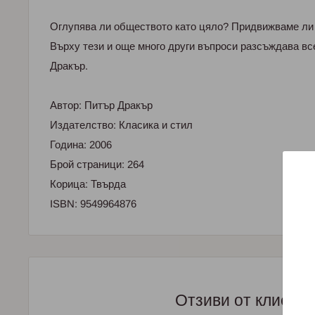
Оглупява ли обществото като цяло? Придвижваме ли
Върху тези и още много други въпроси разсъждава в
Дракър.
Автор: Питър Дракър
Издателство: Класика и стил
Година: 2006
Брой страници: 264
Корица: Твърда
ISBN: 9549964876
Отзиви от клиент