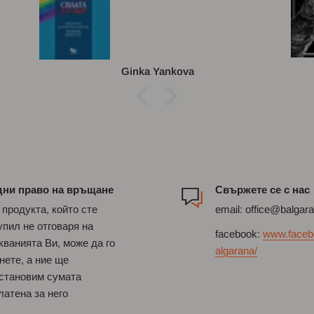
Ginka Yankova
дни право на връщане
Свържете се с нас
 продукта, който сте
email: office@balgar
упил не отговаря на
facebook:
www.faceb
кванията Ви, може да го
algarana/
нете, а ние ще
становим сумата
латена за него