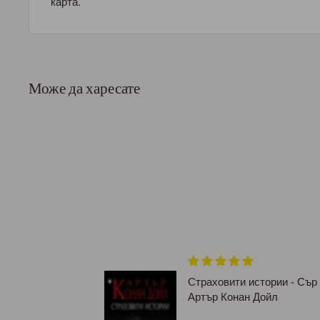
карта.
Може да харесате
ям формат,
Страховити истории - Сър
Артър Конан Дойл
асива и