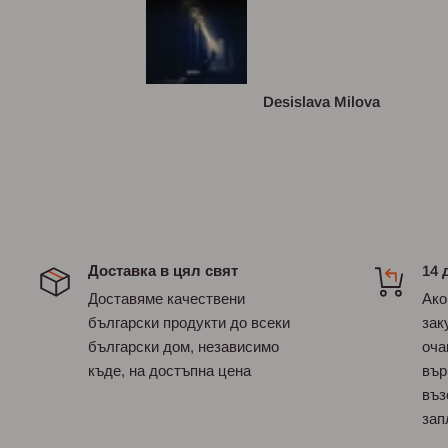
луксозна.По
съм виждала ❤❤
сизова
Desislava Milova
Доставка в цял свят
14 
Доставяме качествени
Ако
български продукти до всеки
зак
български дом, независимо
оча
къде, на достъпна цена
вър
въз
зап