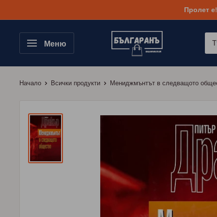
Към
Пролет е
съдържанието
Меню
Начало
Всички продукти
Мениджмънтът в следващото общест