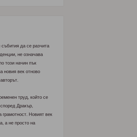
 събития да се разчита
денции, не означава
по този начин пък
на новия век отново
авторът.
еменен труд, който се
 според Дракър,
 грамотност. Новият век
, а не просто на