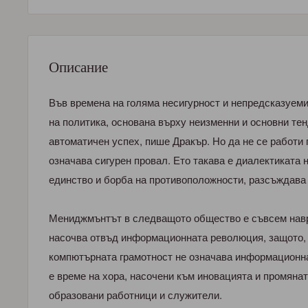
Описание
Във времена на голяма несигурност и непредсказуеми
на политика, основана върху неизменни и основни тен
автоматичен успех, пише Дракър. Но да не се работи 
означава сигурен провал. Ето такава е диалектиката 
единство и борба на противоположности, разсъждава 
Мениджмънтът в следващото общество е съвсем навр
насочва отвъд информационната революция, защото,
компютърната грамотност не означава информационна
е време на хора, насочени към иновацията и промяната
образовани работници и служители.