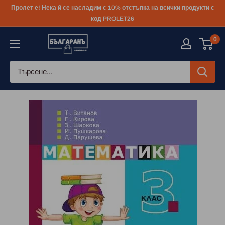
Към
Пролет е! Нека й се насладим с 10% отстъпка на всички продукти с
съдържанието
код PROLET26
0