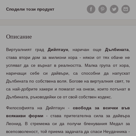
Сподели този продукт
Описание
Виртуалният град
Дийптаун
, наричан още
Дълбината
,
става втори дом за милиони хора - някои от тях обаче не
успяват да се върнат в реалността. Малка група от хора,
наричащи себе си дайвъри, са способни да напускат
Дълбината по собствена воля. Богове на виртуалния свят, те
са най-добрите хакери и помагат на онези, които потънат в
Дълбината, ръководейки се от свой собствен кодекс.
Философията на Дийптаун -
свобода за всички във
всякакви форми
- става притегателна сила за дайвъра
Леонид. В стремежа си да получи бленувания Медал за
всепозволеност, той приема задачата да спаси Неудачника -