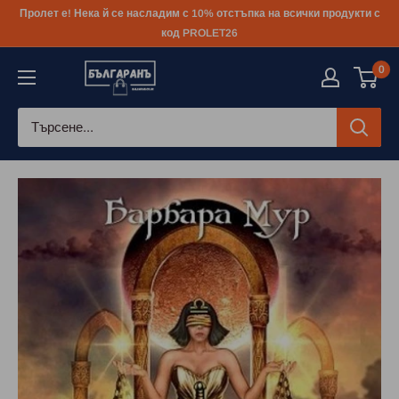
Към
Пролет е! Нека й се насладим с 10% отстъпка на всички продукти с
съдържанието
код PROLET26
0