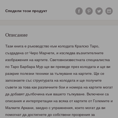
Сподели този продукт
Описание
Тази книга е ръководство към колодата Кралско Таро,
създадена от Чиро Марчети, и изследва възхитителните
изображения на картите. Световноизвестната специалистка
по Таро Барбара Мур ще ви преведе през колодата и ще ви
разкрие полезни техники за тълкуване на картите. Ще се
запознаете със структурата на колодата и ще получите
съвети за това как различните бои и номера на картите могат
да добавят дълбочина към вашето тълкуване. Включени са
описания и интерпретации на всяка от картите от Големите и
Малките Аркани, заедно с упражнения, които могат да ви
помогнат да достигнете до собствени прозрения за