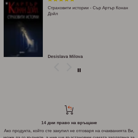
Страховити истории - Сър Артър Конан
Дойл
Desislava Milova
14 дни право на връщане
Ако продукта, който сте закупил не отговаря на очакванията Ви,
може да го върнете, а ние ще възстановим сумата заплатена за