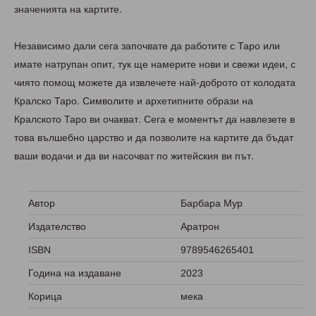
значенията на картите.
Независимо дали сега започвате да работите с Таро или
имате натрупан опит, тук ще намерите нови и свежи идеи, с
чиято помощ можете да извлечете най-доброто от колодата
Кралско Таро. Символите и архетипните образи на
Кралското Таро ви очакват. Сега е моментът да навлезете в
това вълшебно царство и да позволите на картите да бъдат
ваши водачи и да ви насочват по житейския ви път.
Автор
Барбара Мур
Издателство
Аратрон
ISBN
9789546265401
Година на издаване
2023
Корица
мека