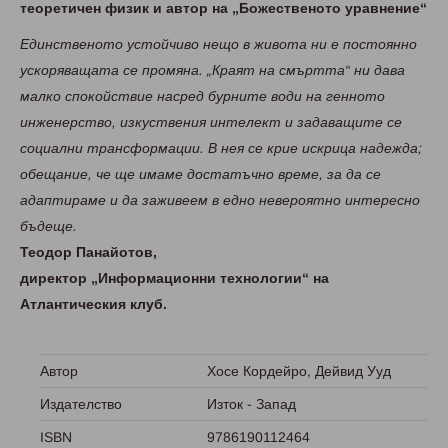
теоретичен физик и автор на „Божественото уравнение“
Единственото устойчиво нещо в живота ни е постоянно
ускоряващата се промяна. „Краят на смъртта“ ни дава
малко спокойствие насред бурните води на генното
инженерство, изкуствения интелект и задаващите се
социални трансформации. В нея се крие искрица надежда;
обещание, че ще имаме достатъчно време, за да се
адаптираме и да заживеем в едно невероятно интересно
бъдеще.
Теодор Панайотов,
директор „Информационни технологии“ на
Атлантическия клуб.
Автор
Хосе Кордейро, Дейвид Ууд
Издателство
Изток - Запад
ISBN
9786190112464