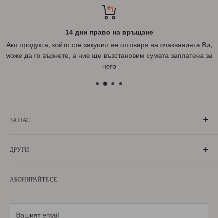
14 дни право на връщане
Ако продукта, който сте закупил не отговаря на очакванията Ви,
може да го върнете, а ние ще възстановим сумата заплатена за
него
ЗА НАС
„БългаранЪ“ е проект на българи, които живеят, учат или
ДРУГИ
са живели извън границите на България. Екипът ни се
състои от ентусиазирани хора, обичащи родината си и
За нас
милеещи за нея.
АБОНИРАЙТЕ СЕ
Условия за ползване
Научете повече
Условия за доставка
Условия за връщане
Вашият email