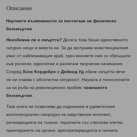
Описание
Научните възможности за постигане на физическо
безсмъртие
Неизбежна ли е смъртта?
Досега това беше единственото
сигурно нещо в живота ни. За да заглушим екзистенциалния
ужас от наближаващия край, през вековете сме се обръщали
към религии, идеологии и различни творчески начинания.
Според
Хосе Кордейро
и
Дейвид Уд
обаче смъртта вече
не ни очаква с абсолютна сигурност. Науката и технологиите
са на ръба на революционен пробив:
човешкото
безсмъртие
.
Тази книга ни позволява да надникнем в удивителния
експоненциален напредък на изкуствения интелект,
регенерацията на тъкани, терапиите със стволови клетки,
принтирането на органи, криопрезервацията и генните