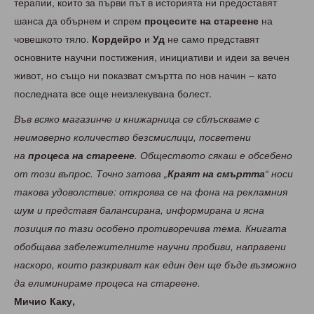
терапии, които за първи път в историята ни предоставят
шанса да обърнем и спрем
процесите на стареене
на
човешкото тяло.
Кордейро
и
Уд
не само представят
основните научни постижения, инициативи и идеи за вечен
живот, но също ни показват смъртта по нов начин – като
последната все още неизлекувана болест.
Във всяко магазинче и книжарница се сблъскваме с
неимоверно количество безсмислици, посветени
на
процеса на стареене
. Обществото сякаш е обсебено
от този въпрос. Точно затова „
Краят на смъртта
“ носи
такова удоволствие: откроява се на фона на рекламния
шум и представя балансирана, информирана и ясна
позиция по тази особено противоречива тема. Книгата
обобщава забележителните научни пробиви, направени
наскоро, които разкриват как един ден ще бъде възможно
да елиминираме процеса на стареене.
Мичио Каку,