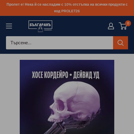
Към
Пролет е! Нека й се насладим с 10% отстъпка на всички продукти с
съдържанието
код PROLET26
0