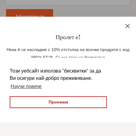
Политика за поверителност
Абонирам се
Пролет е!
Нека й се насладим с 10% отстъпка на всички продукти с код
Последвайте ни
PROLET26. Също така на безплатна
доставка до Великобритания при поръчка
Този уебсайт използва "бисквитки" за да
над £100, Германия при поръчка над £85(99
Ви осигури най-добро преживяване.
Euro), Европа при поръчка над £140 (163 Euro).
Ние приемаме плащания чрез
Научи повече
Безплатната доставка се прилага
автоматично във вашата количка. Над
Приемам
22,950 българи зад граница вече ни се
довериха, бъди един от тях!
© 2026 БългаранЪ
Всички права запазени