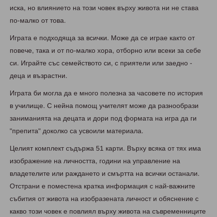
иска, но влиянието на този човек върху живота ни не става
по-малко от това.
Играта е подходяща за всички. Може да се играе както от
повече, така и от по-малко хора, отборно или всеки за себе
си. Играйте със семейството си, с приятели или заедно -
деца и възрастни.
Играта би могла да е много полезна за часовете по история
в училище. С нейна помощ учителят може да разнообрази
заниманията на децата и дори под формата на игра да ги
"препита" доколко са усвоили материала.
Целият комплект съдържа 51 карти. Върху всяка от тях има
изображение на личността, години на управление на
владетелите или раждането и смъртта на всички останали.
Отстрани е поместена кратка информация с най-важните
събития от живота на изобразената личност и обяснение с
какво този човек е повлиял върху живота на съвременниците