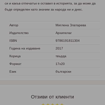
си и какъв отпечатък е оставил в историята, за да може да
бъде определен като значим за народа ни и днес.
Автор
Миглена Златарева
Издателство
Архипелаг
ISBN
9786191811304
Година на издаване
2017
Корица
твърда
Формат
17х20
Език
български
Отзиви от клиенти