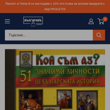
Към
Пролет е! Нека й се насладим с 10% отстъпка на всички продукти с
съдържанието
код PROLET26
0