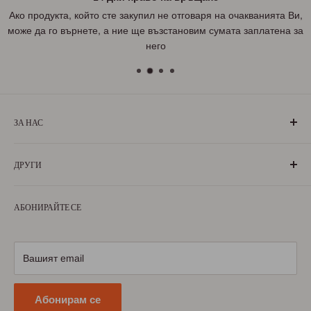
Ако продукта, който сте закупил не отговаря на очакванията Ви,
може да го върнете, а ние ще възстановим сумата заплатена за
него
ЗА НАС
„БългаранЪ“ е проект на българи, които живеят, учат или
ДРУГИ
са живели извън границите на България. Екипът ни се
състои от ентусиазирани хора, обичащи родината си и
За нас
милеещи за нея.
АБОНИРАЙТЕ СЕ
Условия за ползване
Научете повече
Условия за доставка
Условия за връщане
Вашият email
Политика за поверителност
Абонирам се