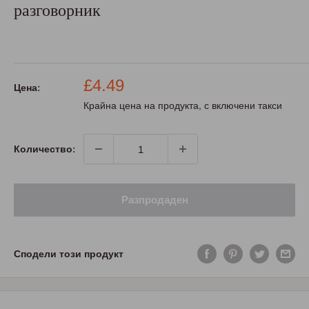
разговорник
Промо
£4.49
Цена:
цена
Крайна цена на продукта, с включени такси
Количество:
Разпродаден
Сподели този продукт