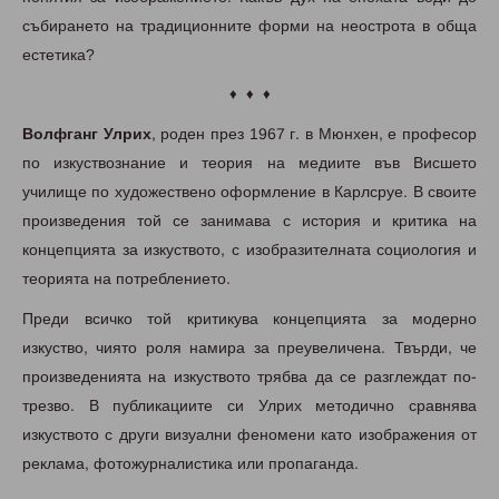
събирането на традиционните форми на неострота в обща
естетика?
♦ ♦ ♦
Волфганг Улрих
, роден през 1967 г. в Мюнхен, е професор
по изкуствознание и теория на медиите във Висшето
училище по художествено оформление в Карлсруе. В своите
произведения той се занимава с история и критика на
концепцията за изкуството, с изобразителната социология и
теорията на потреблението.
Преди всичко той критикува концепцията за модерно
изкуство, чиято роля намира за преувеличена. Твърди, че
произведенията на изкуството трябва да се разглеждат по-
трезво. В публикациите си Улрих методично сравнява
изкуството с други визуални феномени като изображения от
реклама, фотожурналистика или пропаганда.