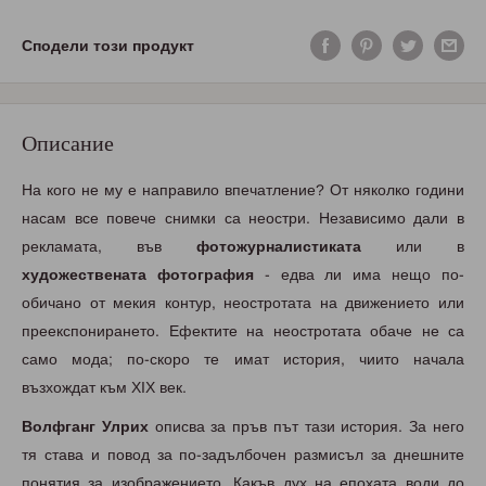
Сподели този продукт
Описание
На кого не му е направило впечатление? От няколко години
насам все повече снимки са неостри. Независимо дали в
рекламата, във
фотожурналистиката
или в
художествената фотография
- едва ли има нещо по-
обичано от мекия контур, неостротата на движението или
преекспонирането. Ефектите на неостротата обаче не са
само мода; по-скоро те имат история, чиито начала
възхождат към ХІХ век.
Волфганг Улрих
описва за пръв път тази история. За него
тя става и повод за по-задълбочен размисъл за днешните
понятия за изображението. Какъв дух на епохата води до