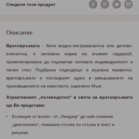
Сподели този продукт
Описание
Вратовръзката
- било модно-екстравагантна или делово-
елегантна, е запазена марка на мъжкия гардероб,
привилегирована да подчертае неговата индивидуалност и
личен стил. Подбрана подходящо и вързана правилно,
вратовръзката е последният щрих в завършването на
произведението на изкуството, наречено Мъж.
Атрактивният „пътеводител“ в света на вратовръзките
ще Ви представи:
Колекция от възли - от „Уиндзор“ до най-сложния
„диагонален“, показани стъпка по стъпка в текст и
рисунки.