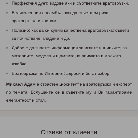
Перфектния дует: видове яки и съответните вратовръзки.
Великолепния ансамбъл: как да съчетаем риза,
вратовръзка и костюм.
Полезно: как да си купим качествена вратовръзка; съвети
за почистване, гладене и др.
Добре е да знаете: информация за иглите и щипките; за
материите, модела и щампите; кърпичката в малкото
джобче.
Вратовръзки по Интернет: адреси и богат избор.
Михаел Адам
е страстен „носител“ на вратовръзки и експерт
по темата. Вслушайте се в съветите му и Ви гарантираме
елегантност и стил.
Отзиви от клиенти