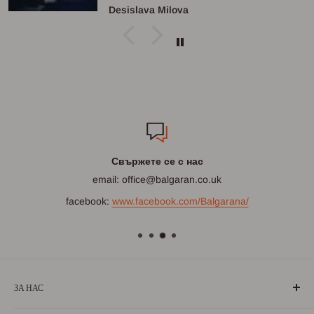
Ginka Yankova
Свържете се с нас
email: office@balgaran.co.uk
facebook:
www.facebook.com/Balgarana/
ЗА НАС
„БългаранЪ“ е проект на българи, които живеят, учат или