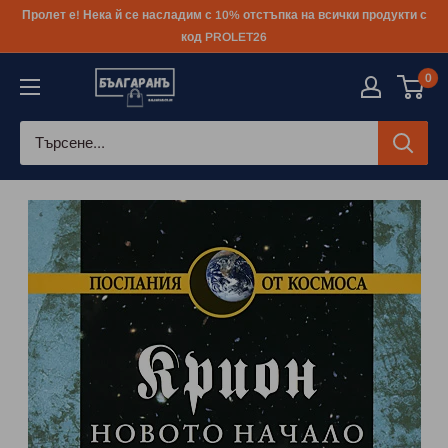
Към
Пролет е! Нека й се насладим с 10% отстъпка на всички продукти с
съдържанието
код PROLET26
0