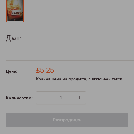
Дълг
Промо
£5.25
Цена:
цена
Крайна цена на продукта, с включени такси
Количество:
Разпродаден