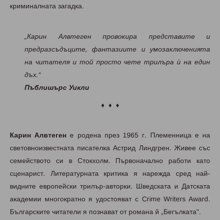
криминалната загадка.
„Карин Алвтеген провокира представите и
предразсъдъците, фантазиите и умозаключенията
на читателя и той просто чете трилъра ѝ на един
дъх.“
Пъблишърс Уикли
♦ ♦ ♦
Карин Алвтеген
е родена през 1965 г. Племенница е на
световноизвестната писателка Астрид Линдгрен. Живее със
семейството си в Стокхолм. Първоначално работи като
сценарист. Литературната критика я нарежда сред най-
видните европейски трилър-авторки. Шведската и Датската
академии многократно я удостояват с Crime Writers Award.
Българските читатели я познават от романа й „Бегълката".