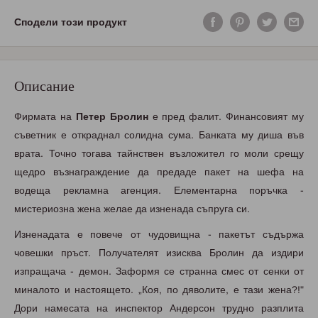
Сподели този продукт
Описание
Фирмата на
Петер Бролин
е пред фалит. Финансовият му
съветник е откраднал солидна сума. Банката му диша във
врата. Точно тогава тайнствен възложител го моли срещу
щедро възнаграждение да предаде пакет на шефа на
водеща рекламна агенция. Елементарна поръчка -
мистериозна жена желае да изненада съпруга си.
Изненадата е повече от чудовищна - пакетът съдържа
човешки пръст. Получателят изисква Бролин да издири
изпращача - демон. Заформя се странна смес от сенки от
миналото и настоящето. „Коя, по дяволите, е тази жена?!"
Дори намесата на инспектор Андерсон трудно разплита