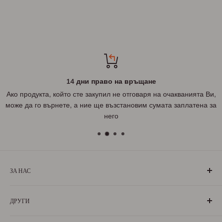
14 дни право на връщане
Ако продукта, който сте закупил не отговаря на очакванията Ви,
може да го върнете, а ние ще възстановим сумата заплатена за
него
ЗА НАС
„БългаранЪ“ е проект на българи, които живеят, учат или
ДРУГИ
са живели извън границите на България. Екипът ни се
състои от ентусиазирани хора, обичащи родината си и
За нас