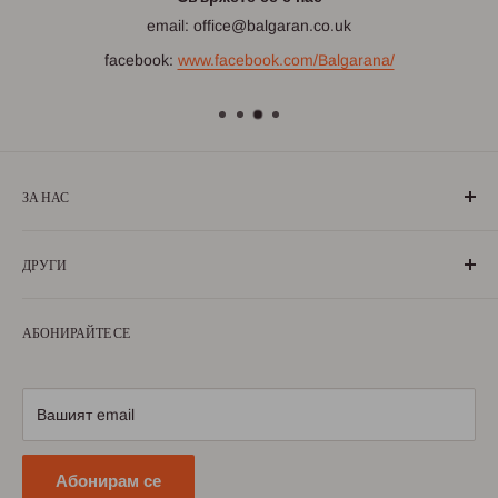
email: office@balgaran.co.uk
facebook:
www.facebook.com/Balgarana/
ЗА НАС
„БългаранЪ“ е проект на българи, които живеят, учат или
ДРУГИ
са живели извън границите на България. Екипът ни се
състои от ентусиазирани хора, обичащи родината си и
За нас
милеещи за нея.
АБОНИРАЙТЕ СЕ
Условия за ползване
Научете повече
Условия за доставка
Условия за връщане
Вашият email
Политика за поверителност
Абонирам се