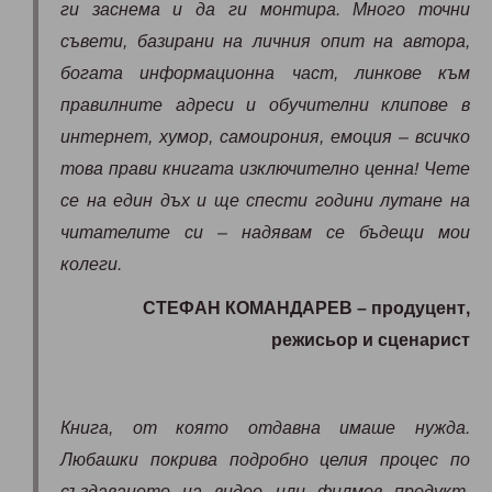
ги заснема и да ги монтира. Много точни
съвети, базирани на личния опит на автора,
богата информационна част, линкове към
правилните адреси и обучителни клипове в
интернет, хумор, самоирония, емоция – всичко
това прави книгата изключително ценна! Чете
се на един дъх и ще спести години лутане на
читателите си – надявам се бъдещи мои
колеги.
СТЕФАН КОМАНДАРЕВ – продуцент,
режисьор и сценарист
Книга, от която отдавна имаше нужда.
Любашки покрива подробно целия процес по
създаването на видео или филмов продукт,