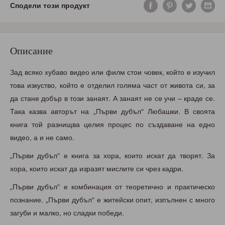
Сподели този продукт
Описание
Зад всяко хубаво видео или филм стои човек, който е изучил
това изкуство, който е отделил голяма част от живота си, за
да стане добър в този занаят. А занаят не се учи – краде се.
Така казва авторът на „Първи дубъл" Любашки. В своята
книга той разнищва целия процес по създаване на едно
видео, а и не само.
„Първи дубъл" е книга за хора, които искат да творят. За
хора, които искат да изразят мислите си чрез кадри.
„Първи дубъл" е комбинация от теоретично и практическо
познание. „Първи дубъл" е житейски опит, изпълнен с много
загуби и малко, но сладки победи.