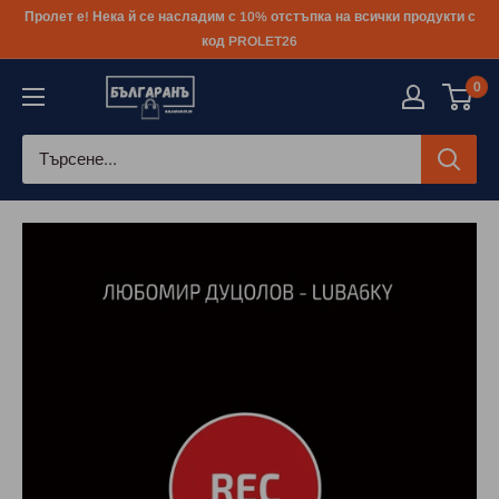
Към
Пролет е! Нека й се насладим с 10% отстъпка на всички продукти с
съдържанието
код PROLET26
0