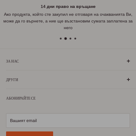
14 дни право на връщане
Ако продукта, който сте закупил не отговаря на очакванията Ви,
може да го върнете, а ние ще възстановим сумата заплатена за
него
ЗА НАС
„БългаранЪ“ е проект на българи, които живеят, учат или
ДРУГИ
са живели извън границите на България. Екипът ни се
състои от ентусиазирани хора, обичащи родината си и
За нас
милеещи за нея.
АБОНИРАЙТЕ СЕ
Условия за ползване
Научете повече
Условия за доставка
Условия за връщане
Вашият email
Политика за поверителност