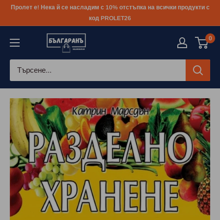
Към
Пролет е! Нека й се насладим с 10% отстъпка на всички продукти с
съдържанието
код PROLET26
0