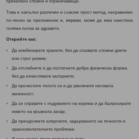
прекалено сложни и ограничаващи.
Това е напълно различен и съвсем прост метод, несравнимо
по-лесен за приложение и, вярвам, може да има наистина
голяма полза за здравето.
Открийте как:
Да комбинирате храните, без да спазвате сложни диети
или строг режим;
Да отслабнете и да постигнете добра физическа форма
без да изчислявате калориите;
Да прочистите тялото си и да увеличите неговата
жизненост;
Да се справите с подуването на корема и да балансирате
нивото на кръвната захар;
Да преодолеете алергиите, задържането на течности и
храносмилателните проблеми.
И още много други полезни съвети.