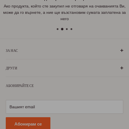
Ако продукта, който сте закупил не отговаря на очакванията Ви,
може да го върнете, а ние ще възстановим сумата заплатена за
него
ЗА НАС
„БългаранЪ“ е проект на българи, които живеят, учат или
ДРУГИ
са живели извън границите на България. Екипът ни се
състои от ентусиазирани хора, обичащи родината си и
За нас
милеещи за нея.
АБОНИРАЙТЕ СЕ
Условия за ползване
Научете повече
Условия за доставка
Условия за връщане
Вашият email
Политика за поверителност
Абонирам се