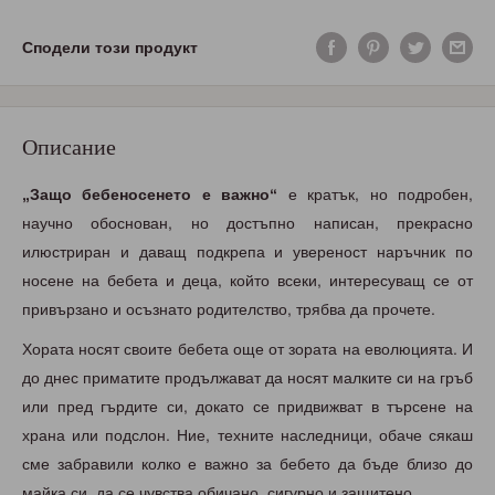
Сподели този продукт
Описание
„Защо бебеносенето е важно“
е кратък, но подробен,
научно обоснован, но достъпно написан, прекрасно
илюстриран и даващ подкрепа и увереност наръчник по
носене на бебета и деца, който всеки, интересуващ се от
привързано и осъзнато родителство, трябва да прочете.
Хората носят своите бебета още от зората на еволюцията. И
до днес приматите продължават да носят малките си на гръб
или пред гърдите си, докато се придвижват в търсене на
храна или подслон. Ние, техните наследници, обаче сякаш
сме забравили колко е важно за бебето да бъде близо до
майка си, да се чувства обичано, сигурно и защитено.