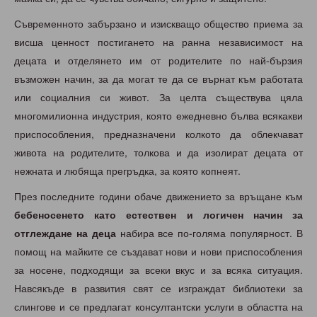
Съвременното забързано и изискващо общество приема за
висша ценност постигането на ранна независимост на
децата и отделянето им от родителите по най-бързия
възможен начин, за да могат те да се върнат към работата
или социалния си живот. За целта съществува цяла
многомилионна индустрия, която ежедневно бълва всякакви
приспособления, предназначени колкото да облекчават
живота на родителите, толкова и да изолират децата от
нежната и любяща прегръдка, за която копнеят.
През последните години обаче движението за връщане към
бебеносенето като естествен и логичен начин за
отглеждане на деца
набира все по-голяма популярност. В
помощ на майките се създават нови и нови приспособления
за носене, подходящи за всеки вкус и за всяка ситуация.
Навсякъде в развития свят се изграждат библиотеки за
слингове и се предлагат консултантски услуги в областта на