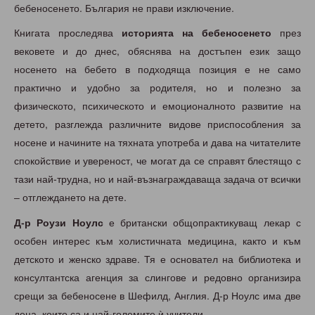
бебеносенето. България не прави изключение.
Книгата проследява
историята на бебеносенето
през
вековете и до днес, обяснява на достъпен език защо
носенето на бебето в подходяща позиция е не само
практично и удобно за родителя, но и полезно за
физическото, психическото и емоционалното развитие на
детето, разглежда различните видове приспособления за
носене и начините на тяхната употреба и дава на читателите
спокойствие и увереност, че могат да се справят блестящо с
тази най-трудна, но и най-възнаграждаваща задача от всички
– отглеждането на дете.
Д-р Роузи Ноулс
е британски общопрактикуващ лекар с
особен интерес към холистичната медицина, както и към
детското и женско здраве. Тя е основател на библиотека и
консултантска агенция за слингове и редовно организира
срещи за бебеносене в Шефилд, Англия. Д-р Ноулс има две
деца, които са и най-големите ѝ учители.