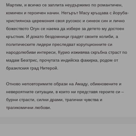
Мартим, и всичко се заплита неудържимо по романтичен,
комичен и героичен начин. Негърът Масу кръщава с йоруба-
християнска церемония своя русокос и синеок син и лично
божеството Огун се наема да избере за детето му достоен
кръстник. И докато бездомници градят своите колиби, а
политическите лидери преследват корупционните си
народолюбиви интереси, Курио изживява скръбна страст по
мадам Беатрис, прочутата индийска факирка, родом от
бразилския град Нитерой.
Отново неповторимите образи на Амаду, обикновените и
невероятните ситуации, в които ни представя героите си –
бурни страсти, силни драми, трагични чувства и
трагикомични любови.