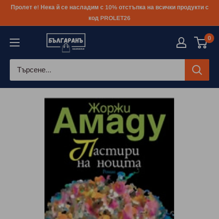
Към
Пролет е! Нека й се насладим с 10% отстъпка на всички продукти с
съдържанието
код PROLET26
0