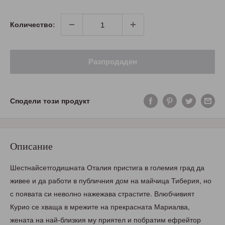
Количество:
Разпродаден
Сподели този продукт
Описание
Шестнайсетгодишната Оталия пристига в големия град да
живее и да работи в публичния дом на майчица Тиберия, но
с появата си неволно нажежава страстите. Влюбчивият
Курио се хваща в мрежите на прекрасната Мариалва,
жената на най-близкия му приятел и побратим ефрейтор