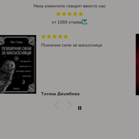
Нека клиентите говорят вместо нас
от 1089 отзива
„Лехуса“ е достойно продължение на
„Мамник“ – още по-мрачна, мистична и
завладяваща история. Васил Попов
отново ни потапя в магията на
българския фолклор и ни оставя с
нетърпение да посегнем към
следващата книга.
Veronika