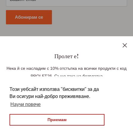
Политика за поверителност
Абонирам се
Последвайте ни
Пролет е!
Нека й се насладим с 10% отстъпка на всички продукти с код
PROLET26. Също така на безплатна
Ние приемаме плащания чрез
доставка до Великобритания при поръчка
Този уебсайт използва "бисквитки" за да
над £100, Германия при поръчка над £85(99
Ви осигури най-добро преживяване.
Euro), Европа при поръчка над £140 (163 Euro).
Научи повече
Безплатната доставка се прилага
автоматично във вашата количка. Над
Приемам
© 2026 БългаранЪ
22,950 българи зад граница вече ни се
Всички права запазени
довериха, бъди един от тях!