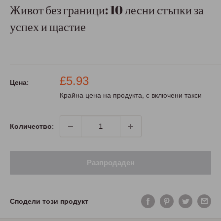
Живот без граници: 10 лесни стъпки за
успех и щастие
Промо
£5.93
Цена:
цена
Крайна цена на продукта, с включени такси
Количество:
Разпродаден
Сподели този продукт