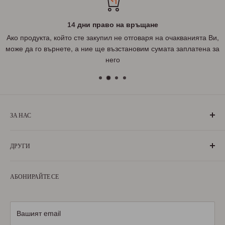
14 дни право на връщане
Ако продукта, който сте закупил не отговаря на очакванията Ви,
може да го върнете, а ние ще възстановим сумата заплатена за
него
ЗА НАС
„БългаранЪ“ е проект на българи, които живеят, учат или
ДРУГИ
са живели извън границите на България. Екипът ни се
състои от ентусиазирани хора, обичащи родината си и
За нас
милеещи за нея.
АБОНИРАЙТЕ СЕ
Условия за ползване
Научете повече
Условия за доставка
Условия за връщане
Вашият email
Политика за поверителност