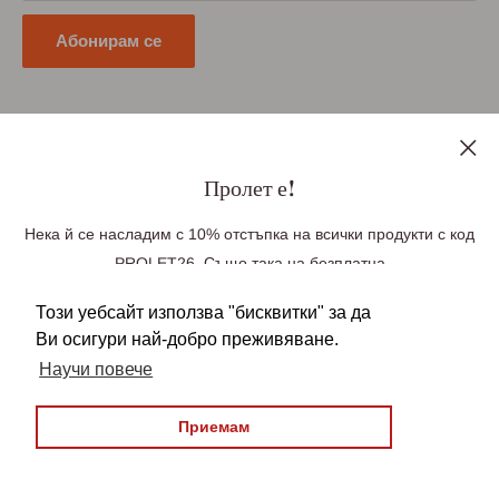
Абонирам се
Последвайте ни
Пролет е!
Нека й се насладим с 10% отстъпка на всички продукти с код
PROLET26. Също така на безплатна
Ние приемаме плащания чрез
доставка до Великобритания при поръчка
Този уебсайт използва "бисквитки" за да
над £100, Германия при поръчка над £85(99
Ви осигури най-добро преживяване.
Euro), Европа при поръчка над £140 (163 Euro).
Научи повече
Безплатната доставка се прилага
автоматично във вашата количка. Над
Приемам
© 2026 БългаранЪ
22,950 българи зад граница вече ни се
Всички права запазени
довериха, бъди един от тях!