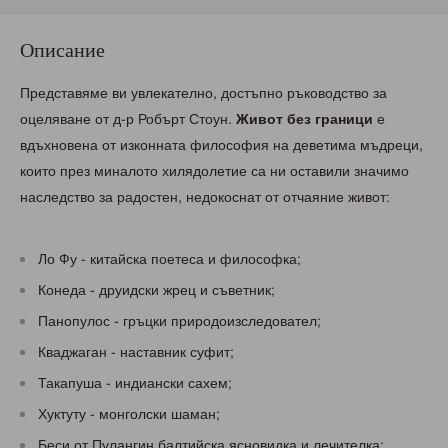
Описание
Представяме ви увлекателно, достъпно ръководство за
оцеляване от д-р Робърт Стоун.
Живот без граници
е
вдъхновена от изконната философия на деветима мъдреци,
които през миналото хилядолетие са ни оставили значимо
наследство за радостен, недокоснат от отчаяние живот:
Ло Фу - китайска поетеса и философка;
Конеда - друидски жрец и съветник;
Панопулос - гръцки природоизследовател;
Кваджаган - наставник суфит;
Такапуша - индиански сахем;
Хуктуту - монголски шаман;
Беси от Пулангин балтийска ясновидка и лечителка;