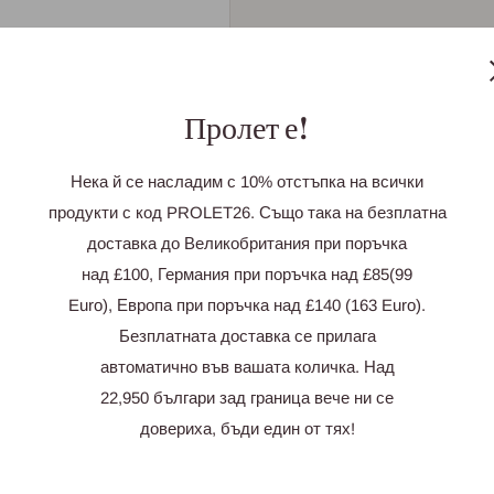
и
Пролет е!
 отзив
Нека й се насладим с 10% отстъпка на всички
продукти с код PROLET26. Също така на безплатна
доставка до Великобритания при поръчка
над £100, Германия при поръчка над £85(99
Euro), Европа при поръчка над £140 (163 Euro).
Безплатната доставка се прилага
автоматично във вашата количка. Над
22,950 българи зад граница вече ни се
довериха, бъди един от тях!