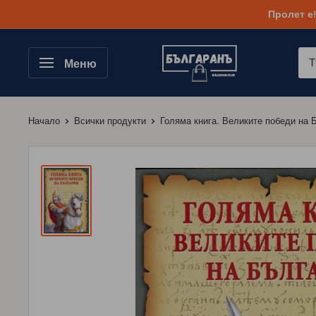
Към
Пролет е
съдържанието
Меню
Начало
Всички продукти
Голяма книга. Великите победи на Б