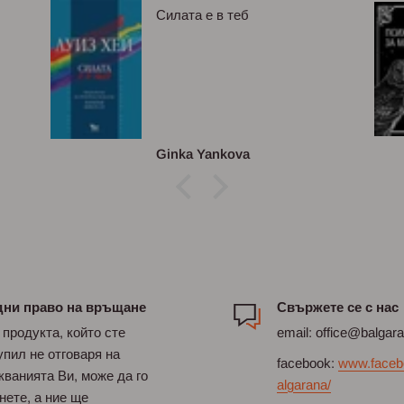
Силата е в теб
Ginka Yankova
дни право на връщане
Свържете се с нас
 продукта, който сте
email: office@balgar
упил не отговаря на
facebook:
www.faceb
кванията Ви, може да го
algarana/
нете, а ние ще