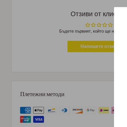
Отзиви от клиент
Бъдете първият, който ще напише
Напишете отзив
Плетежни методи