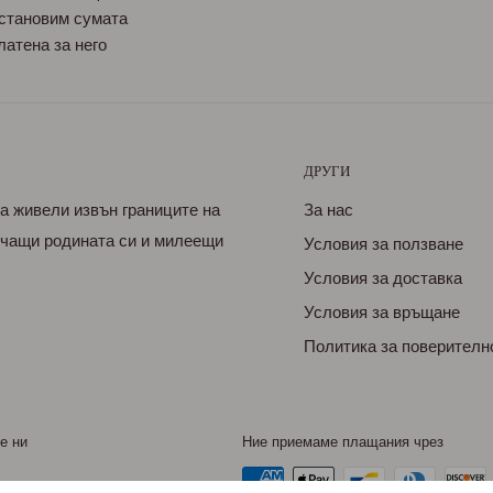
становим сумата
латена за него
ДРУГИ
са живели извън границите на
За нас
бичащи родината си и милеещи
Условия за ползване
Условия за доставка
Условия за връщане
Политика за поверителн
е ни
Ние приемаме плащания чрез