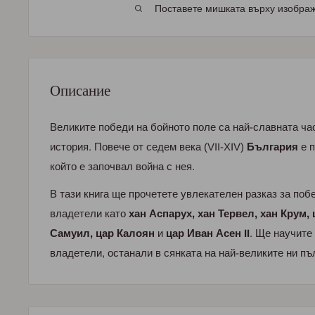
Поставете мишката върху изображе
Описание
Великите победи на бойното поле са най-славната ча
история. Повече от седем века (VII-XIV)
България
е п
който е започвал война с нея.
В тази книга ще прочетете увлекателен разказ за поб
владетели като
хан Аспарух, хан Тервел, хан Крум,
Самуил, цар Калоян
и
цар Иван Асен II
. Ще научите
владетели, останали в сянката на най-великите ни пъ