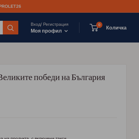
 PROLET26
Вход/ Регистрация
0
Количка
Моя профил
Великите победи на България
а на продукта, с включени такси