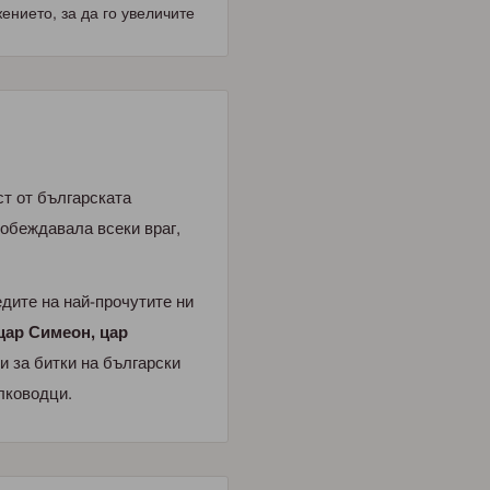
нието, за да го увеличите
ст от българската
обеждавала всеки враг,
едите на най-прочутите ни
 цар Симеон, цар
 и за битки на български
лководци.