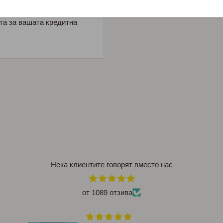
е не съхраняваме данни
та за вашата кредитна
Нека клиентите говорят вместо нас
от 1089 отзива