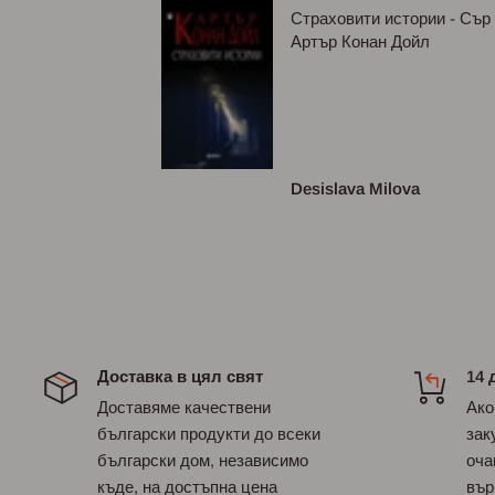
ям формат,
Страховити истории - Сър
Артър Конан Дойл
асива и
луксозна.По
съм виждала ❤❤
сизова
Desislava Milova
Доставка в цял свят
14 
Доставяме качествени
Ако
български продукти до всеки
зак
български дом, независимо
оча
къде, на достъпна цена
вър