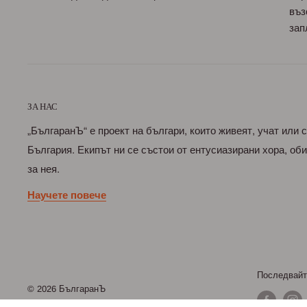
въз
зап
ЗА НАС
„БългаранЪ“ е проект на българи, които живеят, учат или 
България. Екипът ни се състои от ентусиазирани хора, о
за нея.
Научете повече
Последвайт
© 2026 БългаранЪ
Всички права запазени