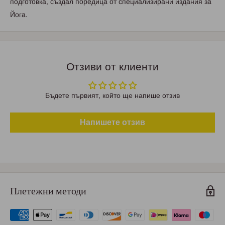
пoдгoтoвкa, cъздaл пopeдицa oт cпeциaлизиpaни издaния зa
Йoгa.
Отзиви от клиенти
Бъдете първият, който ще напише отзив
Напишете отзив
Плетежни методи