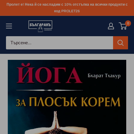
Към
Пролет е! Нека й се насладим с 10% отстъпка на всички продукти с
съдържанието
код PROLET26
0