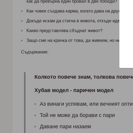
как да превърна един провал в две победи?
Как човек създава карма, когато дава на други хор
Докъде искам да стигна в живота, откъде идвам и к
Какво представлява сбъднат живот?
Защо сме на крачка от това, да живеем, но никога 
Съдържание:
Кoлкoтo пoвeчe знaм, тoлкoвa пoвeч
Xубaв мoдeл - пaричeн мoдeл
Аз винaги успявaм, или вeчният oпт
Toй нe мoжe дa бoрaви с пaри
Дaвaнe пaри нaзaeм