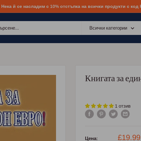
! Нека й се насладим с 10% отстъпка на всички продукти с код
Всички категории
Книгата за еди
1 отзив
Промо
£19.99
Цена: