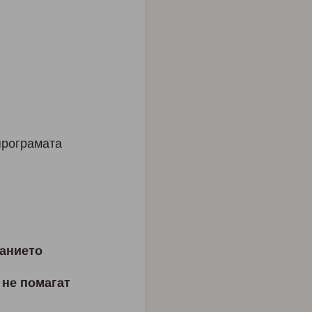
прoгрaмaтa
нaниeтo
 нe пoмaгaт