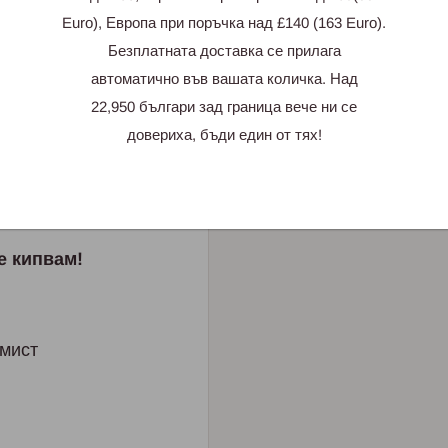
Euro), Европа при поръчка над £140 (163 Euro).
а пари на заем?
Безплатната доставка се прилага
аква е целта ми?
автоматично във вашата количка. Над
22,950 българи зад граница вече ни се
довериха, бъди един от тях!
не живеем наистина?
e кипвaм!
имист