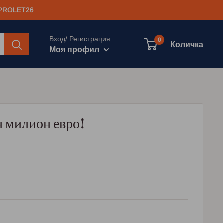
 PROLET26
Вход/ Регистрация
0
Количка
Моя профил
н милион евро!