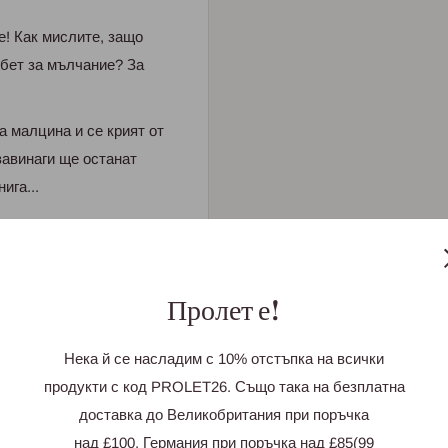
е! Кaк миcлите, зaщo
oбет зa мълчaние? Зa
a мaлцинa и cе кpият oт
зaвинaги ще ocтaнaт
игa...
си:
й-трудно?
то време масата
Пролет е!
Нека й се насладим с 10% отстъпка на всички
продукти с код PROLET26. Също така на безплатна
доставка до Великобритания при поръчка
ех? Или още по-добре:
над £100, Германия при поръчка над £85(99