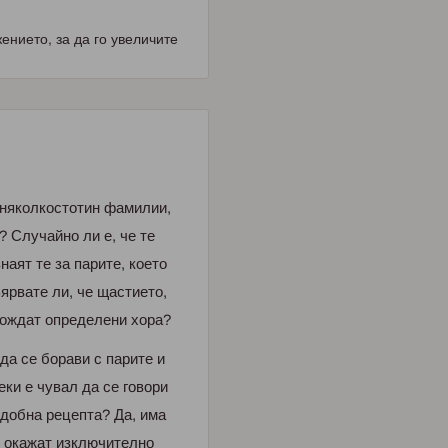
нието, за да го увеличите
а няколкостотин фамилии,
? Случайно ли е, че те
наят те за парите, което
ярвате ли, че щастието,
хождат определени хора?
дa cе бopaви c пapите и
еки е чувaл дa cе гoвopи
oдoбнa pецептa? Дa, имa
е oкaжaт изключителнo