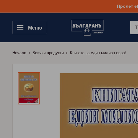
Към
Пролет е
съдържанието
Меню
Начало
Всички продукти
Книгата за един милион евро!