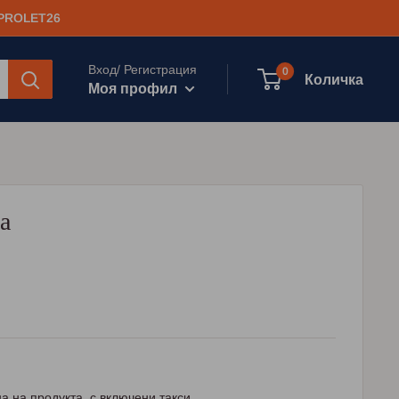
 PROLET26
Вход/ Регистрация
0
Количка
Моя профил
а
а на продукта, с включени такси