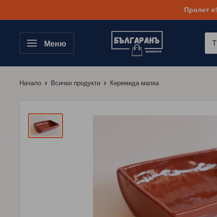
Към
Пролет е
съдържанието
Меню
Начало
Всички продукти
Керемида малка