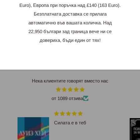
Euro), Европа при поръчка над £140 (163 Euro).
Безплатната доставка се прилага
автоматично във вашата количка. Над
22,950 българи зад граница вече ни се
довериха, бъди един от тях!
Нека клиентите говорят вместо нас
от 1089 отзива
Силата е в теб