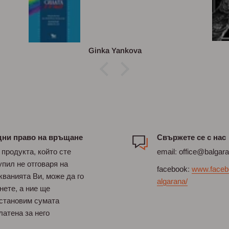
Ginka Yankova
дни право на връщане
Свържете се с нас
 продукта, който сте
email: office@balgar
упил не отговаря на
facebook:
www.faceb
кванията Ви, може да го
algarana/
нете, а ние ще
становим сумата
латена за него