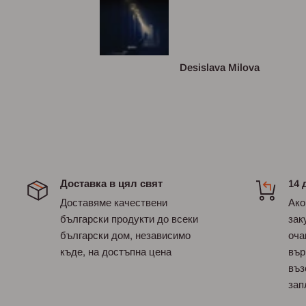
луксозна.По
съм виждала ❤❤
сизова
Desislava Milova
Доставка в цял свят
14 
Доставяме качествени
Ако
български продукти до всеки
зак
български дом, независимо
оча
къде, на достъпна цена
вър
въз
зап