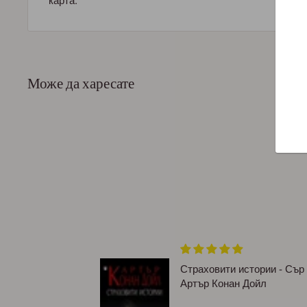
карта.
Може да харесате
ям формат,
Страховити истории - Сър
Артър Конан Дойл
асива и