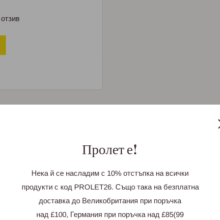
 отзив
Пролет е!
Нека й се насладим с 10% отстъпка на всички
продукти с код PROLET26. Също така на безплатна
е не съхраняваме данни
доставка до Великобритания при поръчка
та за вашата кредитна
над £100, Германия при поръчка над £85(99