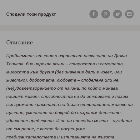
Сподели този продукт
Описание
Проблемите, от които израстват разказите на Дияна
Тончева, бих нарекла вечни – старостта и самотата,
милостта към другия (без значение дали е човек, или
животно), добротата, любовта – споделена или не,
(не)удовлетворението от начина, по който минава
нашият живот, способността ни да откриваме и пазим
във времето красотата на бързо отлитащите мигове на
щастие, умението ни докрай да съхраним детското
удивление пред света. И не на последно място – нуждата
от смирение, с което да посрещаме
предизвикателствата и изпитанията на живота.