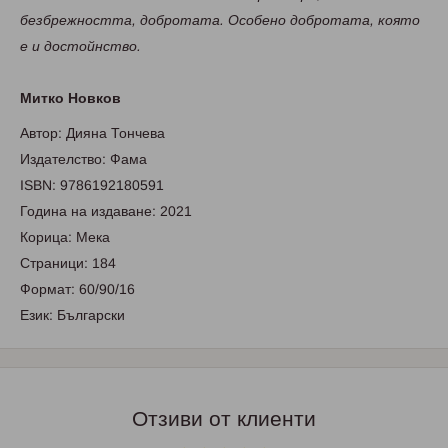
безбрежността, добротата. Особено добротата, която
е и достойнство.
Митко Новков
Автор:
Дияна Тончева
Издателство:
Фама
ISBN:
9786192180591
Година на издаване:
2021
Корица:
Мека
Страници:
184
Формат:
60/90/16
Език:
Български
Отзиви от клиенти