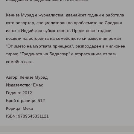
Кенизе Мурад е журналистка, дванайсет години е работила
като репортер, специализиран по проблемите на Средния
изток и Индийския субконтинент. Преди десет години
посвети на историята на семейството си известния роман
"От името на мъртвата принцеса", разпродаден в милионен
тираж. "Градината на Бадалпур" е втората книга от тази
семейна сага.
Автор: Кенизе Мурад
Издателство: Емас
Година: 2012
Брой страници: 512
Корица: Мека
ISBN: 9789545331121