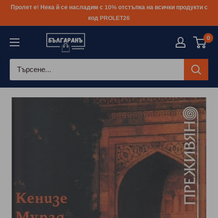
Към
Пролет е! Нека й се насладим с 10% отстъпка на всички продукти с
съдържанието
код PROLET26
0