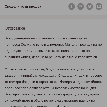
Сподели този продукт
Описание
Захр, дъщерята на починалата толкова рано турска
принцеса Селма, е вече пълнолетна. Минала през ада на не
едно и две приемни семейства, познала нищетата на
сирашкия живот, девойката решава да открие корените си.
Също както в приказките, бедното момиче научава, че е
дъщеря на индийски махараджа. След дълги години търсене
тя намира баща си и страната си. Намира и едно семейство,
обедняло след обявяването на независимостта на Индия.
Захр пристига в родината, за да се зареди с духа на дедите
си, семейството й обаче не приема западните навици на
новодошлата родственица и я отблъсква.