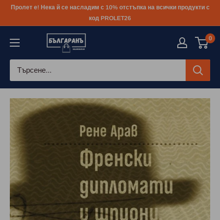
Към
Пролет е! Нека й се насладим с 10% отстъпка на всички продукти с
съдържанието
код PROLET26
0