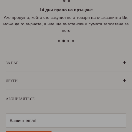
14 дни право на връщане
Ако продукта, който сте закупил не отговаря на очакванията Ви,
може да го върнете, а ние ще възстановим сумата заплатена за
него
ЗА НАС
„БългаранЪ“ е проект на българи, които живеят, учат или
ДРУГИ
са живели извън границите на България. Екипът ни се
състои от ентусиазирани хора, обичащи родината си и
За нас
милеещи за нея.
АБОНИРАЙТЕ СЕ
Условия за ползване
Научете повече
Условия за доставка
Условия за връщане
Вашият email
Политика за поверителност