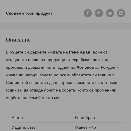
Сподели този продукт
Описание
В ръцете си държите книгата на
Рене Арав
, един от
малцината наши сънародници от еврейски произход,
преживели драматичните години на
Холокоста
. Рожден и
живял до навършването на осемнайсе4тата си година в
София, той се опитва да възкреси спомените си от онези
години и да отдаде почит на хората, които са променили
съдбата на семейството му.
Автор
Рене Арав
Издателство
Жанет - 45