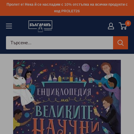
Към
Пролет е! Нека й се насладим с 10% отстъпка на всички продукти с
съдържанието
код PROLET26
0