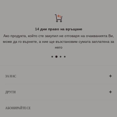
14 дни право на връщане
Ако продукта, който сте закупил не отговаря на очакванията Ви,
може да го върнете, а ние ще възстановим сумата заплатена за
него
ЗА НАС
„БългаранЪ“ е проект на българи, които живеят, учат или
ДРУГИ
са живели извън границите на България. Екипът ни се
състои от ентусиазирани хора, обичащи родината си и
За нас
милеещи за нея.
АБОНИРАЙТЕ СЕ
Условия за ползване
Научете повече
Условия за доставка