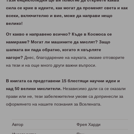
Тази енциклопедия ще ви помогне да откриете каква
сила се крие в идеите, как могат да променят света и как
всеки, включително и вие, може да направи нещо
велико!
От какво е направено всичко? Къде в Космоса се
намираме? Могат ли машините да мислят? Защо
шапката ви пада обратно, когато я хвърляте
нагоре?
Днес, благодарение на науката, имаме отговорите
на тези и на още много други важни въпроси.
В книгата са представени 15 блестящи научни идеи и
над 50 велики мислители.
Независимо дали са се оказали
прави или не, тези забележителни умове са допринесли за
оформянето на нашите познания за Вселената.
Автор
Фрея Харди