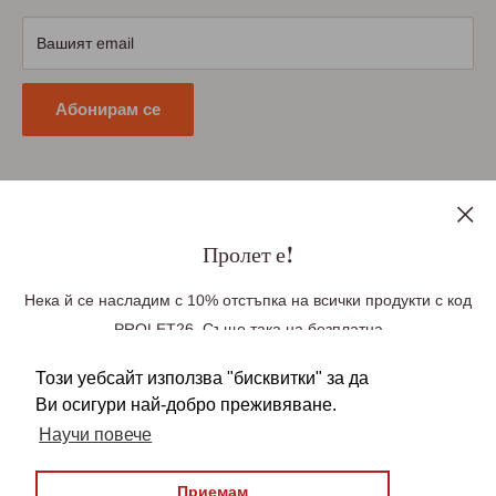
Условия за връщане
Вашият email
Политика за поверителност
Абонирам се
Последвайте ни
Пролет е!
Нека й се насладим с 10% отстъпка на всички продукти с код
PROLET26. Също така на безплатна
Ние приемаме плащания чрез
доставка до Великобритания при поръчка
Този уебсайт използва "бисквитки" за да
над £100, Германия при поръчка над £85(99
Ви осигури най-добро преживяване.
Euro), Европа при поръчка над £140 (163 Euro).
Научи повече
Безплатната доставка се прилага
автоматично във вашата количка. Над
Приемам