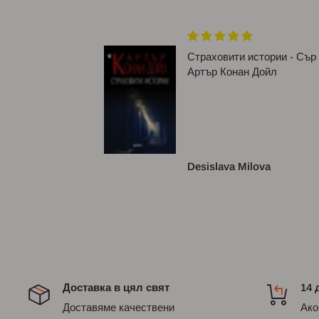
ям формат,
Страховити истории - Сър
Артър Конан Дойл
асива и
луксозна.По
съм виждала ❤❤
сизова
Desislava Milova
Доставка в цял свят
14 
Доставяме качествени
Ако