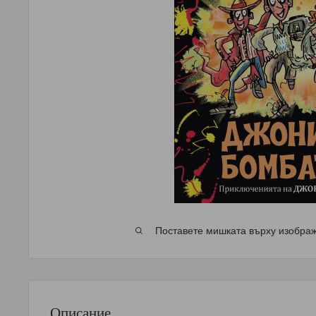
Поставете мишката върху изображе
Описание