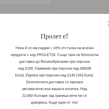
и
Пролет е!
 отзив
Нека й се насладим с 10% отстъпка на всички
продукти с код PROLET26. Също така на безплатна
доставка до Великобритания при поръчка
над £100, Германия при поръчка над £85(99
Euro), Европа при поръчка над £140 (163 Euro).
Безплатната доставка се прилага
автоматично във вашата количка. Над
22,950 българи зад граница вече ни се
довериха, бъди един от тях!