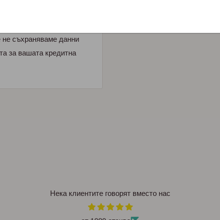
е не съхраняваме данни
та за вашата кредитна
Нека клиентите говорят вместо нас