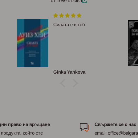
от 1089 отзива
Силата е в теб
Ginka Yankova
дни право на връщане
Свържете се с нас
 продукта, който сте
email: office@balgar