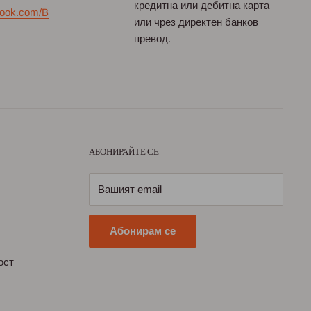
кредитна или дебитна карта
ook.com/B
или чрез директен банков
превод.
АБОНИРАЙТЕ СЕ
Вашият email
Абонирам се
ост