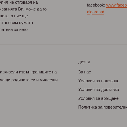
упил не отговаря на
facebook:
www.faceb
кванията Ви, може да го
algarana/
нете, а ние ще
становим сумата
латена за него
ДРУГИ
са живели извън границите на
За нас
бичащи родината си и милеещи
Условия за ползване
Условия за доставка
Условия за връщане
Политика за поверителн