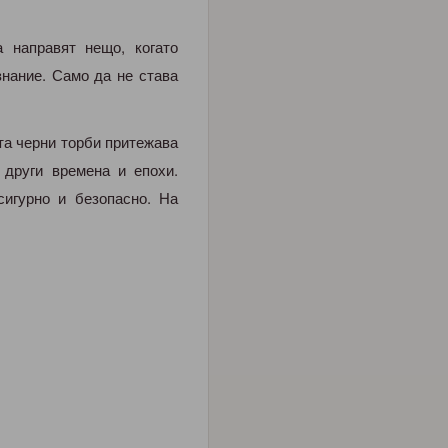
 направят нещо, когато
знание. Само да не става
та черни торби притежава
други времена и епохи.
сигурно и безопасно. На