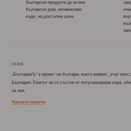
български продукти до всеки
зак
български дом, независимо
оча
къде, на достъпна цена
вър
въз
зап
ЗА НАС
„БългаранЪ“ е проект на българи, които живеят, учат или 
България. Екипът ни се състои от ентусиазирани хора, о
за нея.
Научете повече