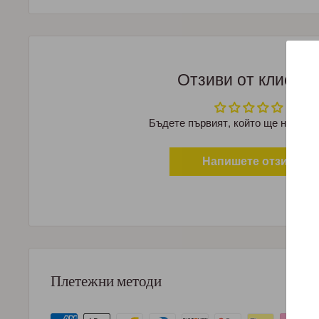
Отзиви от клиент
Бъдете първият, който ще напише
Напишете отзив
Плетежни методи