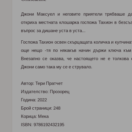
Джони Максуел и неговите приятели трябваше да
откриха местната клошарка госпожа Тахион в безсъ
въпрос за дишане уста в уста...
Госпожа Тахион освен скърцащата количка и купчина
още нещо -тя по някакъв начин държи ключа към 
Внезапно се оказва, че настоящето не е толкова 
Джони само така му се е струвало.
Автор: Тери Пратчет
Издателство: Прозорец
Година: 2022
Брой страници: 248
Корица: Мека
ISBN:
9786192432195