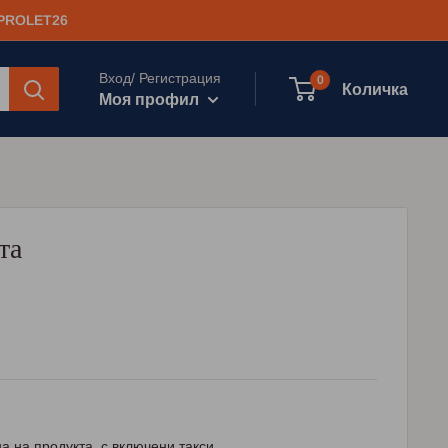
 PROLET26
Вход/ Регистрация
0
Количка
Моя профил
та
а на продукта, с включени такси