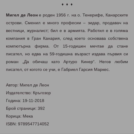
♦ ♦ ♦
Мигел де Леон
е роден 1956 г. на о. Тенерифе, Канарските
острови. Сменил е много професии – зидар, продавач на
вестници, журналист; бил е в армията. Работил е в голяма
компания в Гран Канария, след което основава собствена
компютърна фирма. От 15-годишен мечтае да стане
писател, но едва на 59-годишна възраст издава първия си
роман „Да обичаш като Артуро Кинер“. Негов любим
писател, от когото се учи, е Габриел Гарсия Маркес.
Автор: Мигел де Леон
Издателство: Кръгозор
Година: 19-11-2018
Брой страници: 392
Корица: Мека
ISBN: 9789547714052