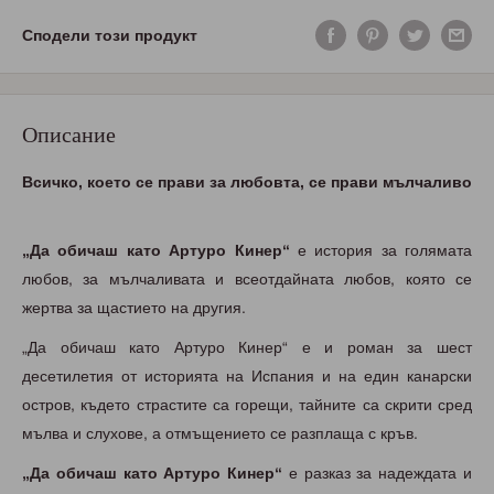
Сподели този продукт
Описание
Всичко, което се прави за любовта, се прави мълчаливо
„Да обичаш като Артуро Кинер“
е история за голямата
любов, за мълчаливата и всеотдайната любов, която се
жертва за щастието на другия.
„Да обичаш като Артуро Кинер“ е и роман за шест
десетилетия от историята на Испания и на един канарски
остров, където страстите са горещи, тайните са скрити сред
мълва и слухове, а отмъщението се разплаща с кръв.
„Да обичаш като Артуро Кинер“
е разказ за надеждата и