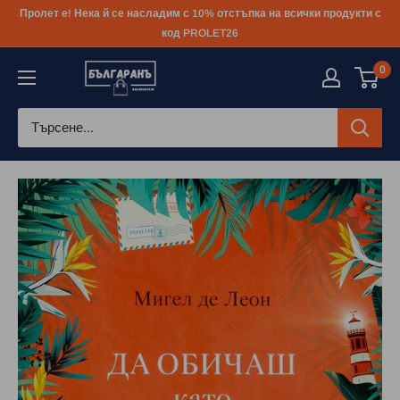
Към
Пролет е! Нека й се насладим с 10% отстъпка на всички продукти с
съдържанието
код PROLET26
0