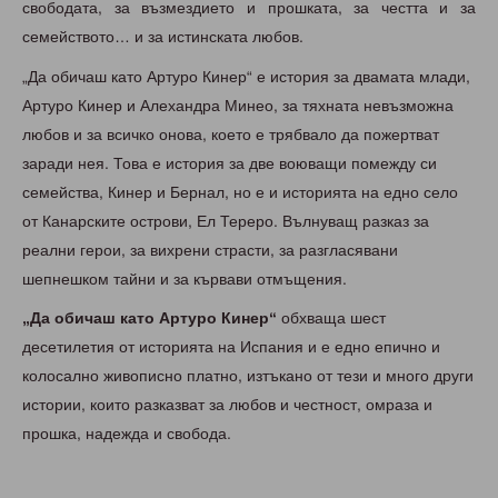
свободата, за възмездието и прошката, за честта и за
семейството… и за истинската любов.
„Да обичаш като Артуро Кинер“
е история за двамата млади,
Артуро Кинер и Алехандра Минео, за тяхната невъзможна
любов и за всичко онова, което е трябвало да пожертват
заради нея. Това е история за две воюващи помежду си
семейства, Кинер и Бернал, но е и историята на едно село
от Канарските острови, Ел Тереро. Вълнуващ разказ за
реални герои, за вихрени страсти, за разгласявани
шепнешком тайни и за кървави отмъщения.
„Да обичаш като Артуро Кинер“
обхваща шест
десетилетия от историята на Испания и е едно епично и
колосално живописно платно, изтъкано от тези и много други
истории, които разказват за любов и честност, омраза и
прошка, надежда и свобода.