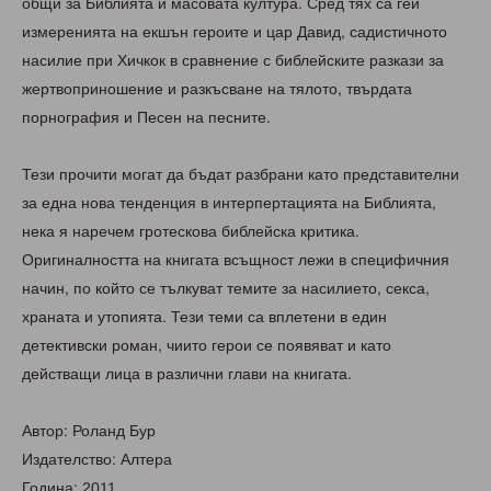
общи за Библията и масовата култура. Сред тях са гей
измеренията на екшън героите и цар Давид, садистичното
насилие при Хичкок в сравнение с библейските разкази за
жертвоприношение и разкъсване на тялото, твърдата
порнография и Песен на песните.
Тези прочити могат да бъдат разбрани като представителни
за една нова тенденция в интерпертацията на Библията,
нека я наречем гротескова библейска критика.
Оригиналността на книгата всъщност лежи в специфичния
начин, по който се тълкуват темите за насилието, секса,
храната и утопията. Тези теми са вплетени в един
детективски роман, чиито герои се появяват и като
действащи лица в различни глави на книгата.
Автор: Роланд Бур
Издателство: Алтера
Година: 2011