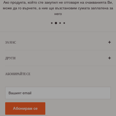
Ако продукта, който сте закупил не отговаря на очакванията Ви,
може да го върнете, а ние ще възстановим сумата заплатена за
него
ЗА НАС
„БългаранЪ“ е проект на българи, които живеят, учат или
ДРУГИ
са живели извън границите на България. Екипът ни се
състои от ентусиазирани хора, обичащи родината си и
За нас
милеещи за нея.
АБОНИРАЙТЕ СЕ
Условия за ползване
Научете повече
Условия за доставка
Условия за връщане
Вашият email
Политика за поверителност
Абонирам се