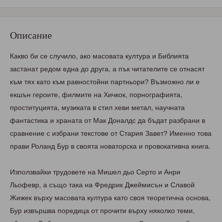
Описание
Какво би се случило, ако масовата култура и Библията
застанат редом една до друга, а пък читателите се отнасят
към тях като към равностойни партньори? Възможно ли е
екшън героите, филмите на Хичкок, порнографията,
проституцията, музиката в стил хеви метал, научната
фантастика и храната от Мак Доналдс да бъдат разбрани в
сравнение с избрани текстове от Стария Завет? Именно това
прави Роланд Бур в своята новаторска и провокативна книга.
Използвайки трудовете на Мишел дьо Серто и Анри
Льофевр, а също така на Фредрик Джеймисън и Славой
Жижек върху масовата култура като своя теоретична основа,
Бур извършва поредица от прочити върху няколко теми,