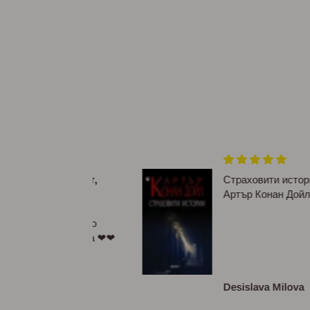
ям формат,
Страховити истории - Сър
Артър Конан Дойл
асива и
луксозна.По
съм виждала ❤❤
сизова
Desislava Milova