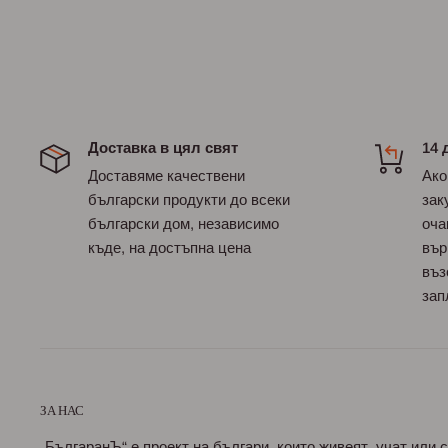
Доставка в цял свят
14 
Доставяме качествени
Ако
български продукти до всеки
зак
български дом, независимо
оча
къде, на достъпна цена
вър
въз
зап
ЗА НАС
„БългаранЪ“ е проект на българи, които живеят, учат или 