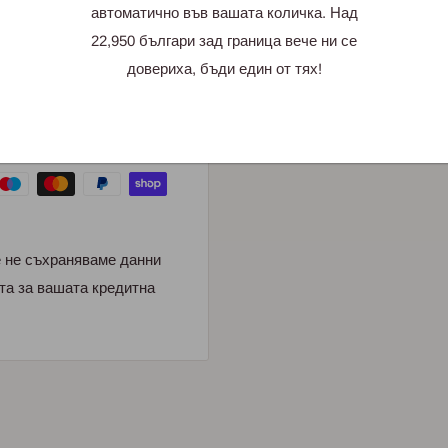
автоматично във вашата количка. Над
22,950 българи зад граница вече ни се
довериха, бъди един от тях!
е не съхраняваме данни
та за вашата кредитна