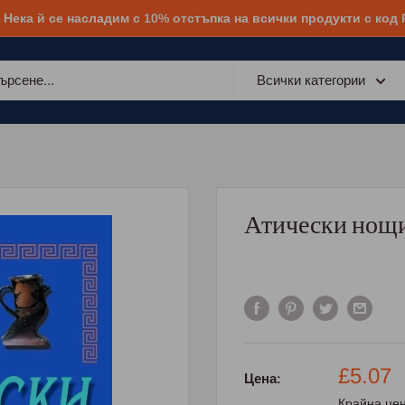
! Нека й се насладим с 10% отстъпка на всички продукти с код
Всички категории
Атически нощ
Промо
£5.07
Цена:
цена
Крайна цен