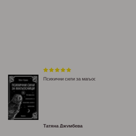
Психични сили за магьосници
Татяна Джумбева