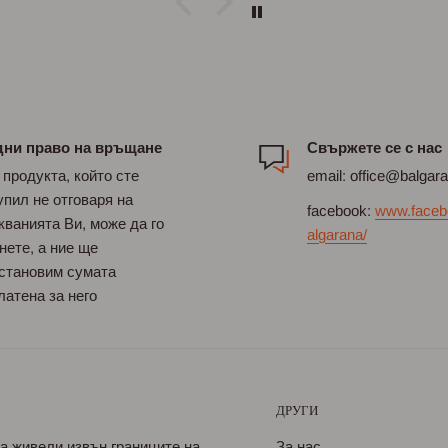
дни право на връщане
Свържете се с нас
 продукта, който сте
email: office@balgar
упил не отговаря на
facebook:
www.faceb
кванията Ви, може да го
algarana/
нете, а ние ще
становим сумата
латена за него
ДРУГИ
са живели извън границите на
За нас