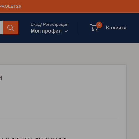
 PROLET26
Вход/ Регистрация
0
Количка
Моя профил
и
а на продукта, с включени такси