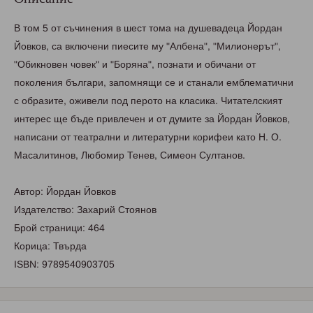
В том 5 от съчинения в шест тома на душевадеца Йордан
Йовков, са включени пиесите му "Албена", "Милионерът",
"Обикновен човек" и "Боряна", познати и обичани от
поколения българи, запомнящи се и станали емблематични
с образите, оживели под перото на класика. Читателският
интерес ще бъде привлечен и от думите за Йордан Йовков,
написани от театрални и литературни корифеи като Н. О.
Масалитинов, Любомир Тенев, Симеон Султанов.
Автор: Йордан Йовков
Издателство: Захарий Стоянов
Брой страници: 464
Корица: Твърда
ISBN: 9789540903705