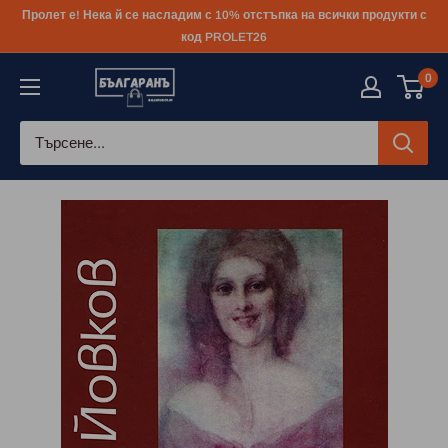
Към
Пролет е! Нека й се насладим с 10% отстъпка на всички продукти с
съдържанието
код PROLET26
0