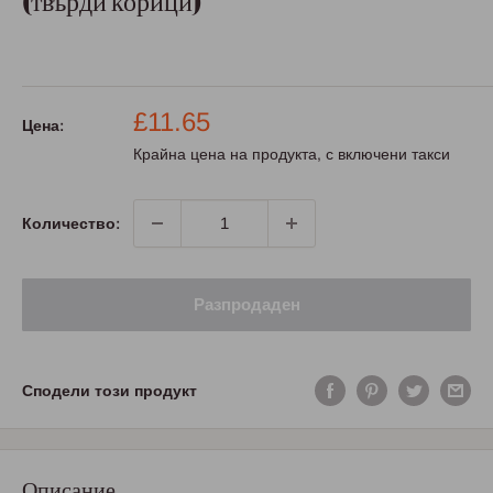
(твърди корици)
Промо
£11.65
Цена:
цена
Крайна цена на продукта, с включени такси
Количество:
Разпродаден
Сподели този продукт
Описание