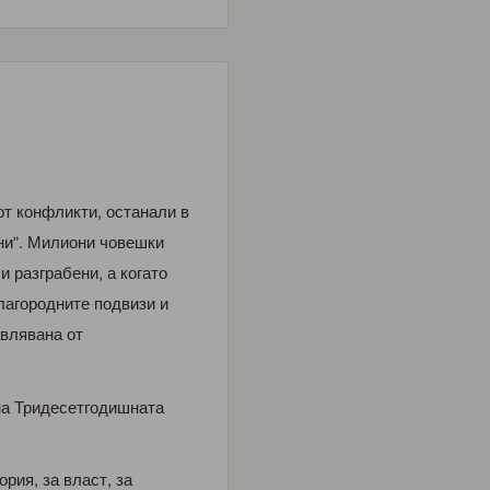
от конфликти, останали в
ни”. Милиони човешки
 разграбени, а когато
благородните подвизи и
авлявана от
на Тридесетгодишната
рия, за власт, за