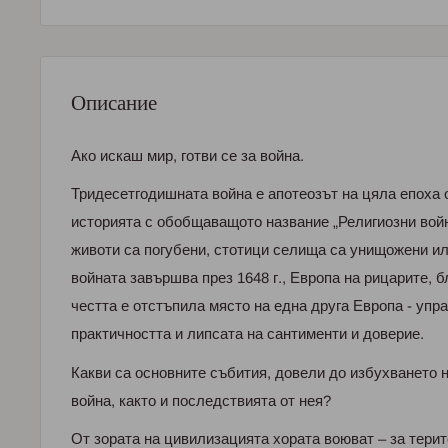
Описание
Ако искаш мир, готви се за война.
Тридесетгодишната война е апотеозът на цяла епоха 
историята с обобщаващото название „Религиозни вой
животи са погубени, стотици селища са унищожени или
войната завършва през 1648 г., Европа на рицарите, 
честта е отстъпила място на една друга Европа - упр
практичността и липсата на сантименти и доверие.
Какви са основните събития, довели до избухването 
война, както и последствията от нея?
От зората на цивилизацията хората воюват – за терито