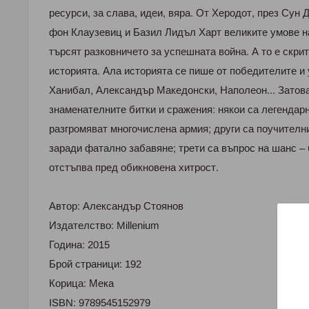
ресурси, за слава, идеи, вяра. От Херодот, през Сун 
фон Клаузевиц и Базил Лидъл Харт великите умове н
търсят разковничето за успешната война. А то е скри
историята. Ала историята се пише от победителите и
Ханибал, Александър Македонски, Наполеон... Затова
знаменателните битки и сражения: някои са легендар
разгромяват многочислена армия; други са поучителни
заради фатално забавяне; трети са въпрос на шанс –
отстъпва пред обикновена хитрост.
Автор: Александър Стоянов
Издателство: Millenium
Година: 2015
Брой страници: 192
Корица: Мека
ISBN: 9789545152979