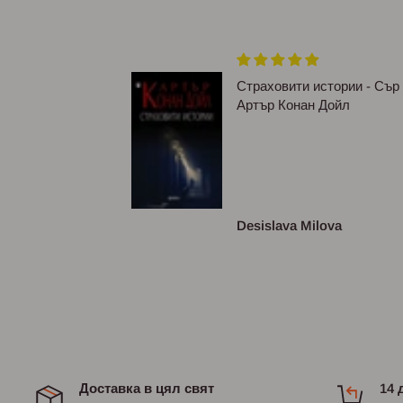
ям формат,
Страховити истории - Сър
Артър Конан Дойл
асива и
луксозна.По
съм виждала ❤❤
сизова
Desislava Milova
Доставка в цял свят
14 