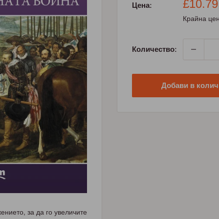
Промо
£10.79
Цена:
цена
Крайна цен
Количество:
Добави в колич
нието, за да го увеличите