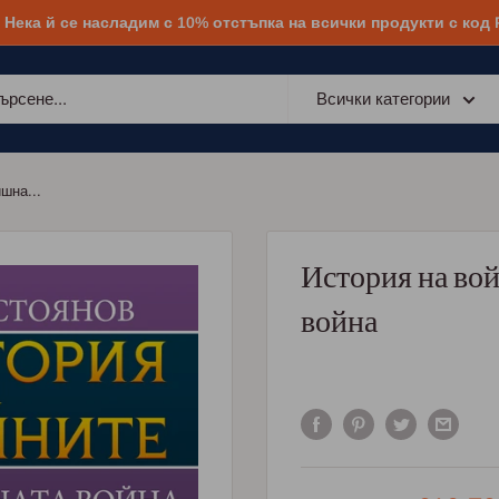
! Нека й се насладим с 10% отстъпка на всички продукти с код
Всички категории
шна...
История на во
война