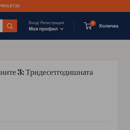
 PROLET26
Вход/ Регистрация
0
Количка
Моя профил
йните 3: Тридесетгодишната