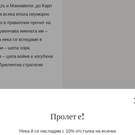
Дзъ и Макиавели, до Карл
а всяка епоха неуморно
то в правилния прочит на
 увенчава имената им –
 нека се вгледаме в
ни – шепа хора
 – цяла война е изгубена
 брилянтна стратегия
Пролет е!
Нека й се насладим с 10% отстъпка на всички