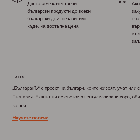
Доставяме качествени
Ако
български продукти до всеки
зак
български дом, независимо
оча
къде, на достъпна цена
вър
въз
зап
ЗА НАС
„БългаранЪ“ е проект на българи, които живеят, учат или 
България. Екипът ни се състои от ентусиазирани хора, о
за нея.
Научете повече