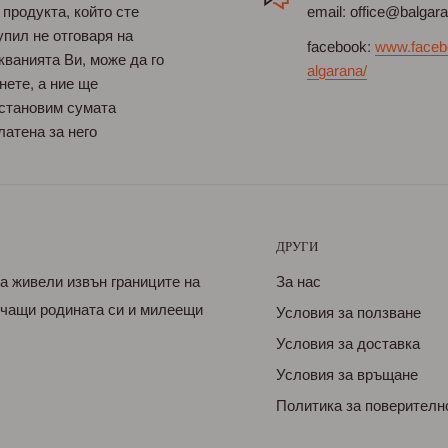
 продукта, който сте
email: office@balgar
упил не отговаря на
facebook:
www.faceb
кванията Ви, може да го
algarana/
нете, а ние ще
становим сумата
латена за него
ДРУГИ
са живели извън границите на
За нас
бичащи родината си и милеещи
Условия за ползване
Условия за доставка
Условия за връщане
Политика за поверителн