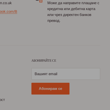
an.co.uk
Може да направите плащане с
кредитна или дебитна карта
ook.com/B
или чрез директен банков
превод.
АБОНИРАЙТЕ СЕ
Вашият email
Абонирам се
ост